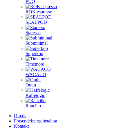
PUQ
ROK espresso
SEALPOD
Staresso
Subminimal
Superkop
Timemore
WACACO
Outin
Kaffelogic
Rancilio
Om os
Forsendelse og betaling
Kontakt