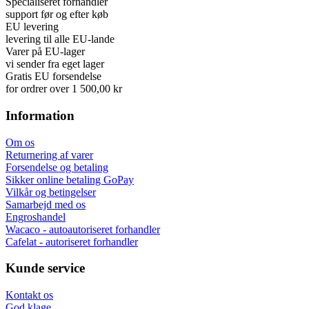
Specialiseret forhandler
support før og efter køb
EU levering
levering til alle EU-lande
Varer på EU-lager
vi sender fra eget lager
Gratis EU forsendelse
for ordrer over 1 500,00 kr
Information
Om os
Returnering af varer
Forsendelse og betaling
Sikker online betaling GoPay
Vilkår og betingelser
Samarbejd med os
Engroshandel
Wacaco - autoautoriseret forhandler
Cafelat - autoriseret forhandler
Kunde service
Kontakt os
God klage