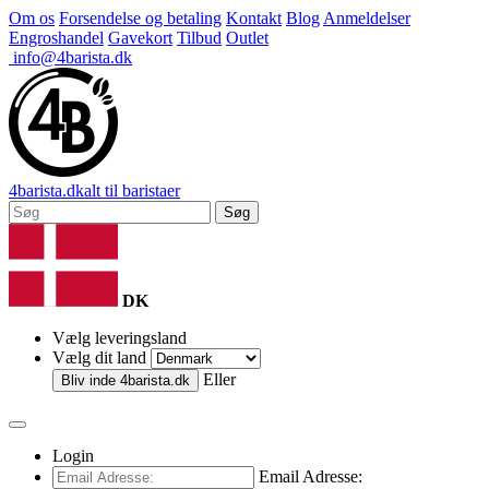
Om os
Forsendelse og betaling
Kontakt
Blog
Anmeldelser
Engroshandel
Gavekort
Tilbud
Outlet
info@4barista.dk
4
barista
.dk
alt til baristaer
Søg
DK
Vælg leveringsland
Vælg dit land
Eller
Bliv inde
4barista.dk
Login
Email Adresse: