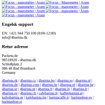
Engelsk support
EN: +421 944 750 100 (8:00-12:00)
info@4barista.dk
Retur adresse
Packeta.de
98518920 - 4barista.dk
Schloßplatz 2
086 48 Bad Brambach
Germany
4barista.sk
|
4barista.cz
|
4barista.hu
|
4barista.ro
|
4barista.pl
|
4barista.de
|
4barista.com
|
4barista.hr
|
4barista.nl
|
4barista.be
|
4barista.se
|
4barista.pt
|
4barista.fi
|
4barista.lv
|
4barista.lt
|
4barista.ee
|
4barista.ch
|
cafebarista.fr
|
kaffeebarista.at
|
kafesbarista.gr
|
kafebarista.bg
|
baristacaffe.it
|
baristashop.es
|
baristashop.si