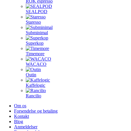
ROK espresso
SEALPOD
Staresso
Subminimal
Superkop
Timemore
WACACO
Outin
Kaffelogic
Rancilio
Om os
Forsendelse og betaling
Kontakt
Blog
Anmeldelser