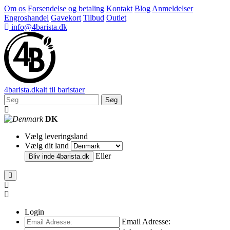
Om os
Forsendelse og betaling
Kontakt
Blog
Anmeldelser
Engroshandel
Gavekort
Tilbud
Outlet
info@4barista.dk
4
barista
.dk
alt til baristaer
Søg
DK
Vælg leveringsland
Vælg dit land
Eller
Bliv inde
4barista.dk
Login
Email Adresse: