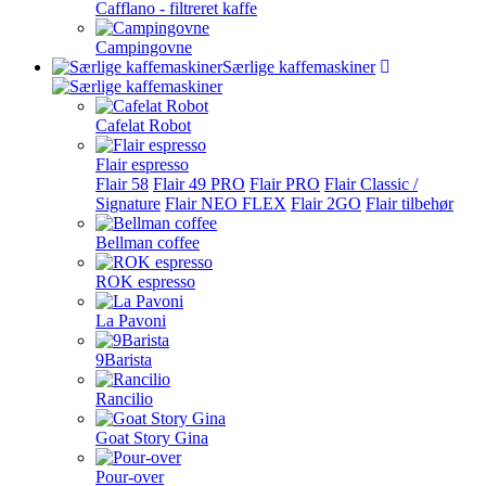
Cafflano - filtreret kaffe
Campingovne
Særlige kaffemaskiner
Cafelat Robot
Flair espresso
Flair 58
Flair 49 PRO
Flair PRO
Flair Classic /
Signature
Flair NEO FLEX
Flair 2GO
Flair tilbehør
Bellman coffee
ROK espresso
La Pavoni
9Barista
Rancilio
Goat Story Gina
Pour-over