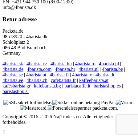
EN: +421 944 750 100 (8:00-12:00)
info@4barista.dk
Retur adresse
Packeta.de
98518920 - 4barista.dk
Schloßplatz 2
086 48 Bad Brambach
Germany
4barista.sk
|
4barista.cz
|
4barista.hu
|
4barista.ro
|
4barista.pl
|
4barista.de
|
4barista.com
|
4barista.hr
|
4barista.nl
|
4barista.be
|
4barista.se
|
4barista.pt
|
4barista.fi
|
4barista.lv
|
4barista.lt
|
4barista.ee
|
4barista.ch
|
cafebarista.fr
|
kaffeebarista.at
|
kafesbarista.gr
|
kafebarista.bg
|
baristacaffe.it
|
baristashop.es
|
baristashop.si
Copyright © 2016 - 2026 NajTrade s.r.o. Alle rettigheder
forbeholdes.