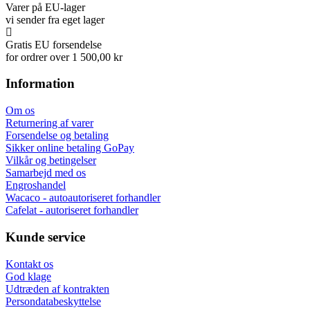
Varer på EU-lager
vi sender fra eget lager
Gratis EU forsendelse
for ordrer over 1 500,00 kr
Information
Om os
Returnering af varer
Forsendelse og betaling
Sikker online betaling GoPay
Vilkår og betingelser
Samarbejd med os
Engroshandel
Wacaco - autoautoriseret forhandler
Cafelat - autoriseret forhandler
Kunde service
Kontakt os
God klage
Udtræden af kontrakten
Persondatabeskyttelse