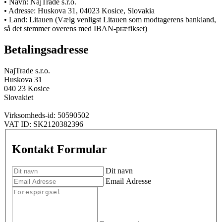
• Navn: NajTrade s.r.o.
• Adresse: Huskova 31, 04023 Kosice, Slovakia
• Land: Litauen (Vælg venligst Litauen som modtagerens bankland,
så det stemmer overens med IBAN-præfikset)
Betalingsadresse
NajTrade s.r.o.
Huskova 31
040 23 Kosice
Slovakiet
Virksomheds-id: 50590502
VAT ID: SK2120382396
Kontakt Formular
Dit navn
Email Adresse