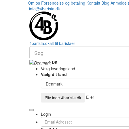
Om os
Forsendelse og betaling
Kontakt
Blog
Anmeldel
info@4barista.dk
4
barista
.dk
alt til baristaer
DK
Vælg leveringsland
Vælg dit land
Eller
Bliv inde
4barista.dk
Login