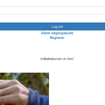
Log ind
Glemt adgangskode
Registrer
Indkøbskurven er tom!