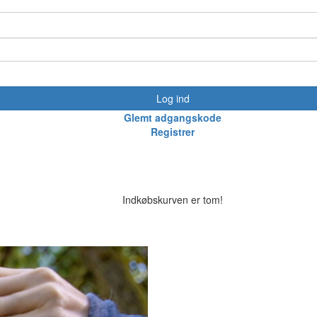
Log ind
Glemt adgangskode
Registrer
Indkøbskurven er tom!