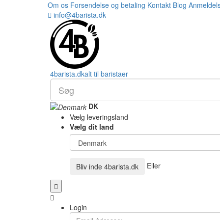
Om os
Forsendelse og betaling
Kontakt
Blog
Anmeldel
info@4barista.dk
4
barista
.dk
alt til baristaer
DK
Vælg leveringsland
Vælg dit land
Eller
Bliv inde
4barista.dk
Login