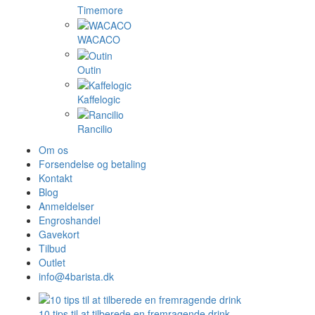
Timemore
WACACO
Outin
Kaffelogic
Rancilio
Om os
Forsendelse og betaling
Kontakt
Blog
Anmeldelser
Engroshandel
Gavekort
Tilbud
Outlet
info@4barista.dk
10 tips til at tilberede en fremragende drink