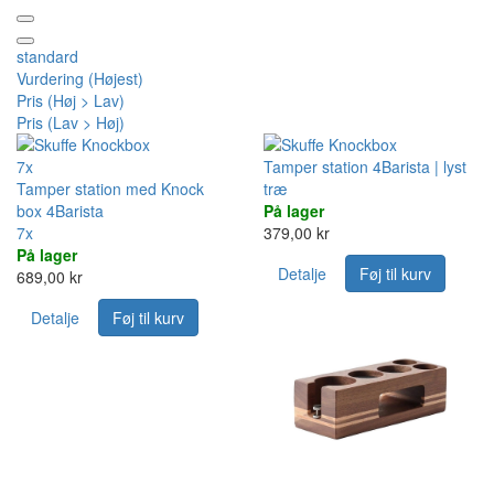
standard
Vurdering (Højest)
Pris (Høj > Lav)
Pris (Lav > Høj)
7x
Tamper station 4Barista | lyst
Tamper station med Knock
træ
box 4Barista
På lager
7x
379,00 kr
På lager
Detalje
Føj til kurv
689,00 kr
Detalje
Føj til kurv