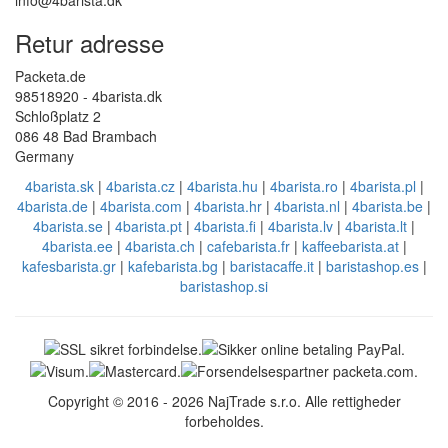
Retur adresse
Packeta.de
98518920 - 4barista.dk
Schloßplatz 2
086 48 Bad Brambach
Germany
4barista.sk
|
4barista.cz
|
4barista.hu
|
4barista.ro
|
4barista.pl
|
4barista.de
|
4barista.com
|
4barista.hr
|
4barista.nl
|
4barista.be
|
4barista.se
|
4barista.pt
|
4barista.fi
|
4barista.lv
|
4barista.lt
|
4barista.ee
|
4barista.ch
|
cafebarista.fr
|
kaffeebarista.at
|
kafesbarista.gr
|
kafebarista.bg
|
baristacaffe.it
|
baristashop.es
|
baristashop.si
Copyright © 2016 - 2026 NajTrade s.r.o. Alle rettigheder
forbeholdes.