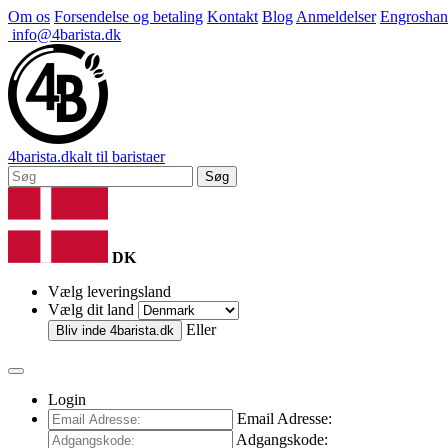
Om os
Forsendelse og betaling
Kontakt
Blog
Anmeldelser
Engroshan
info@4barista.dk
4
barista
.dk
alt til baristaer
Søg
DK
Vælg leveringsland
Vælg dit land
Eller
Bliv inde
4barista.dk
Login
Email Adresse:
Adgangskode: