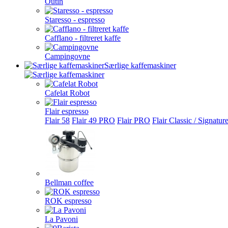
Outin
Staresso - espresso
Cafflano - filtreret kaffe
Campingovne
Særlige kaffemaskiner
Cafelat Robot
Flair espresso
Flair 58
Flair 49 PRO
Flair PRO
Flair Classic / Signatur
Bellman coffee
ROK espresso
La Pavoni