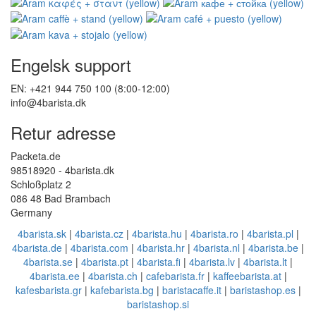
Engelsk support
EN: +421 944 750 100 (8:00-12:00)
info@4barista.dk
Retur adresse
Packeta.de
98518920 - 4barista.dk
Schloßplatz 2
086 48 Bad Brambach
Germany
4barista.sk
|
4barista.cz
|
4barista.hu
|
4barista.ro
|
4barista.pl
|
4barista.de
|
4barista.com
|
4barista.hr
|
4barista.nl
|
4barista.be
|
4barista.se
|
4barista.pt
|
4barista.fi
|
4barista.lv
|
4barista.lt
|
4barista.ee
|
4barista.ch
|
cafebarista.fr
|
kaffeebarista.at
|
kafesbarista.gr
|
kafebarista.bg
|
baristacaffe.it
|
baristashop.es
|
baristashop.si