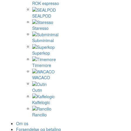
ROK espresso
SEALPOD
Staresso
Subminimal
Superkop
Timemore
WACACO
Outin
Kaffelogic
Rancilio
Om os
Forsendelse og betaling