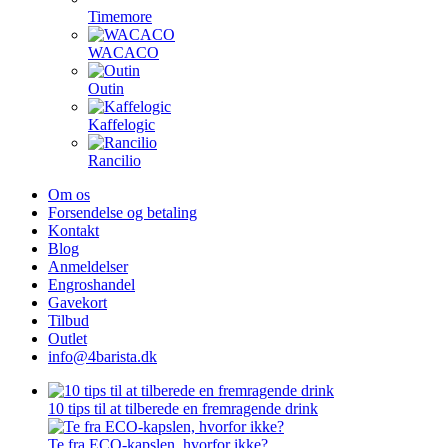
Timemore
WACACO
Outin
Kaffelogic
Rancilio
Om os
Forsendelse og betaling
Kontakt
Blog
Anmeldelser
Engroshandel
Gavekort
Tilbud
Outlet
info@4barista.dk
10 tips til at tilberede en fremragende drink
Te fra ECO-kapslen, hvorfor ikke?