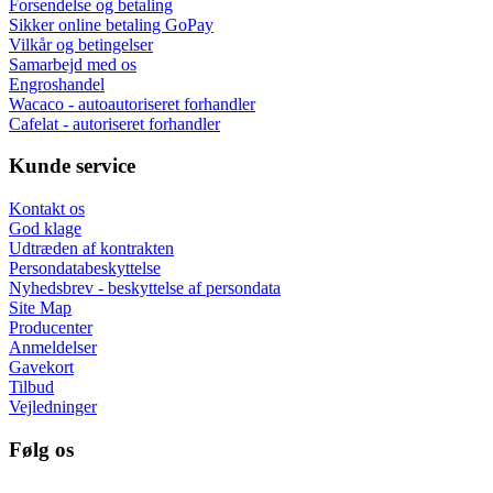
Forsendelse og betaling
Sikker online betaling GoPay
Vilkår og betingelser
Samarbejd med os
Engroshandel
Wacaco - autoautoriseret forhandler
Cafelat - autoriseret forhandler
Kunde service
Kontakt os
God klage
Udtræden af kontrakten
Persondatabeskyttelse
Nyhedsbrev - beskyttelse af persondata
Site Map
Producenter
Anmeldelser
Gavekort
Tilbud
Vejledninger
Følg os