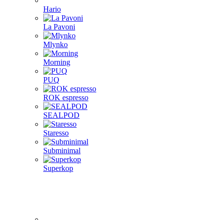
Hario
La Pavoni
Mlynko
Morning
PUQ
ROK espresso
SEALPOD
Staresso
Subminimal
Superkop