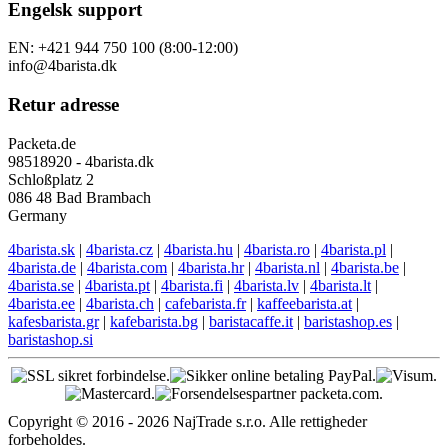
Engelsk support
EN: +421 944 750 100 (8:00-12:00)
info@4barista.dk
Retur adresse
Packeta.de
98518920 - 4barista.dk
Schloßplatz 2
086 48 Bad Brambach
Germany
4barista.sk
|
4barista.cz
|
4barista.hu
|
4barista.ro
|
4barista.pl
|
4barista.de
|
4barista.com
|
4barista.hr
|
4barista.nl
|
4barista.be
|
4barista.se
|
4barista.pt
|
4barista.fi
|
4barista.lv
|
4barista.lt
|
4barista.ee
|
4barista.ch
|
cafebarista.fr
|
kaffeebarista.at
|
kafesbarista.gr
|
kafebarista.bg
|
baristacaffe.it
|
baristashop.es
|
baristashop.si
Copyright © 2016 - 2026 NajTrade s.r.o. Alle rettigheder
forbeholdes.