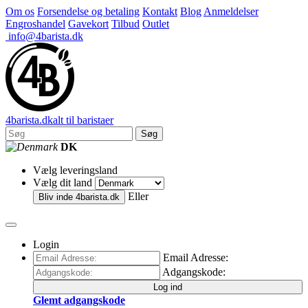
Om os
Forsendelse og betaling
Kontakt
Blog
Anmeldelser
Engroshandel
Gavekort
Tilbud
Outlet
info@4barista.dk
4
barista
.dk
alt til baristaer
Søg
DK
Vælg leveringsland
Vælg dit land
Eller
Bliv inde
4barista.dk
Login
Email Adresse:
Adgangskode:
Log ind
Glemt adgangskode