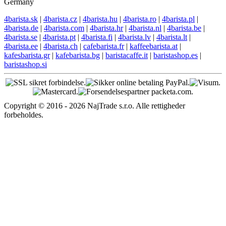
Germany
4barista.sk
|
4barista.cz
|
4barista.hu
|
4barista.ro
|
4barista.pl
|
4barista.de
|
4barista.com
|
4barista.hr
|
4barista.nl
|
4barista.be
|
4barista.se
|
4barista.pt
|
4barista.fi
|
4barista.lv
|
4barista.lt
|
4barista.ee
|
4barista.ch
|
cafebarista.fr
|
kaffeebarista.at
|
kafesbarista.gr
|
kafebarista.bg
|
baristacaffe.it
|
baristashop.es
|
baristashop.si
Copyright © 2016 - 2026 NajTrade s.r.o. Alle rettigheder
forbeholdes.