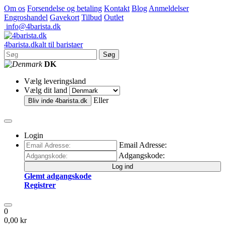
Om os
Forsendelse og betaling
Kontakt
Blog
Anmeldelser
Engroshandel
Gavekort
Tilbud
Outlet
info@4barista.dk
4
barista
.dk
alt til baristaer
Søg
DK
Vælg leveringsland
Vælg dit land
Eller
Bliv inde
4barista.dk
Login
Email Adresse:
Adgangskode:
Log ind
Glemt adgangskode
Registrer
0
0,00 kr