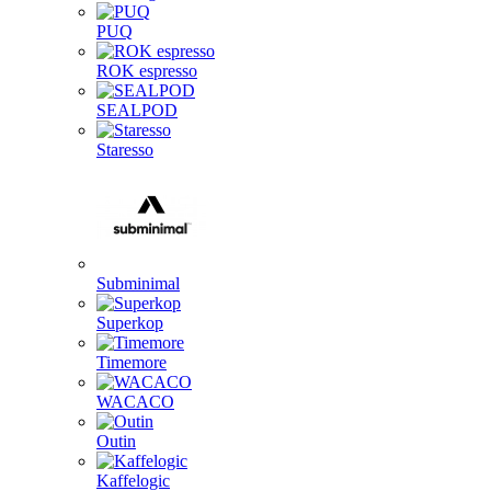
PUQ
ROK espresso
SEALPOD
Staresso
Subminimal
Superkop
Timemore
WACACO
Outin
Kaffelogic