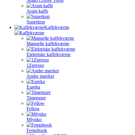
Smart Coffee Tools
Aram kaffe
Superkop
Kaffekværne
Manuelle kaffekværne
Elektriske kaffekværne
1Zpresso
Andre mærker
Eureka
Timemore
Fellow
Mlynko
Femobook