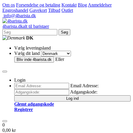
Om os
Forsendelse og betaling
Kontakt
Blog
Anmeldelser
Engroshandel
Gavekort
Tilbud
Outlet
info@4barista.dk
4
barista
.dk
alt til baristaer
Søg
DK
Vælg leveringsland
Vælg dit land
Eller
Bliv inde
4barista.dk
Login
Email Adresse:
Adgangskode:
Log ind
Glemt adgangskode
Registrer
0
0,00 kr