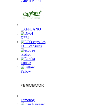
Cafelat Robot
CAFFLANO
DF64
ECO capsules
ecotree
Eureka
Fellow
Femobog