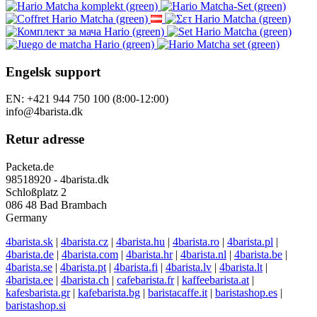
Engelsk support
EN: +421 944 750 100 (8:00-12:00)
info@4barista.dk
Retur adresse
Packeta.de
98518920 - 4barista.dk
Schloßplatz 2
086 48 Bad Brambach
Germany
4barista.sk
|
4barista.cz
|
4barista.hu
|
4barista.ro
|
4barista.pl
|
4barista.de
|
4barista.com
|
4barista.hr
|
4barista.nl
|
4barista.be
|
4barista.se
|
4barista.pt
|
4barista.fi
|
4barista.lv
|
4barista.lt
|
4barista.ee
|
4barista.ch
|
cafebarista.fr
|
kaffeebarista.at
|
kafesbarista.gr
|
kafebarista.bg
|
baristacaffe.it
|
baristashop.es
|
baristashop.si