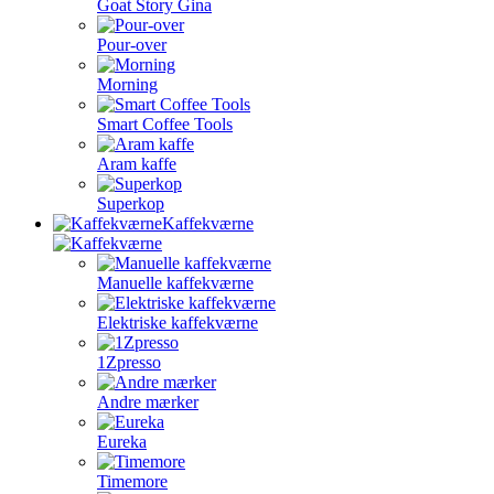
Goat Story Gina
Pour-over
Morning
Smart Coffee Tools
Aram kaffe
Superkop
Kaffekværne
Manuelle kaffekværne
Elektriske kaffekværne
1Zpresso
Andre mærker
Eureka
Timemore