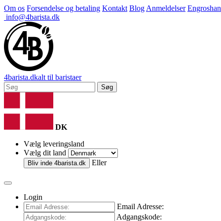
Om os
Forsendelse og betaling
Kontakt
Blog
Anmeldelser
Engroshan
info@4barista.dk
4
barista
.dk
alt til baristaer
Søg
DK
Vælg leveringsland
Vælg dit land
Eller
Bliv inde
4barista.dk
Login
Email Adresse:
Adgangskode: