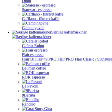
Outin
Staresso - espresso
Cafflano - filtreret kaffe
Campingovne
Særlige kaffemaskiner
Cafelat Robot
Flair espresso
Flair 58
Flair 49 PRO
Flair PRO
Flair Classic / Signatur
Bellman coffee
ROK espresso
La Pavoni
9Barista
Rancilio