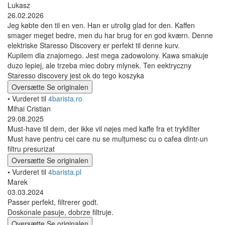
Lukasz
26.02.2026
Jeg købte den til en ven. Han er utrolig glad for den. Kaffen
smager meget bedre, men du har brug for en god kværn. Denne
elektriske Staresso Discovery er perfekt til denne kurv.
Kupilem dla znajomego. Jest mega zadowolony. Kawa smakuje
duzo lepiej, ale trzeba miec dobry mlynek. Ten eektryczny
Staresso discovery jest ok do tego koszyka
Oversætte
Se originalen
• Vurderet til
4barista.ro
Mihai Cristian
29.08.2025
Must-have til dem, der ikke vil nøjes med kaffe fra et trykfilter
Must have pentru cei care nu se mulțumesc cu o cafea dintr-un
filtru presurizat
Oversætte
Se originalen
• Vurderet til
4barista.pl
Marek
03.03.2024
Passer perfekt, filtrerer godt.
Doskonale pasuje, dobrze filtruje.
Oversætte
Se originalen