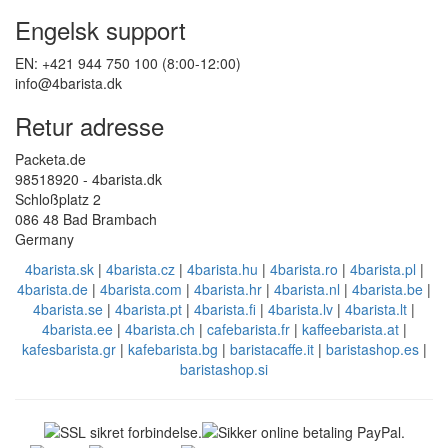
Engelsk support
EN: +421 944 750 100 (8:00-12:00)
info@4barista.dk
Retur adresse
Packeta.de
98518920 - 4barista.dk
Schloßplatz 2
086 48 Bad Brambach
Germany
4barista.sk
|
4barista.cz
|
4barista.hu
|
4barista.ro
|
4barista.pl
|
4barista.de
|
4barista.com
|
4barista.hr
|
4barista.nl
|
4barista.be
|
4barista.se
|
4barista.pt
|
4barista.fi
|
4barista.lv
|
4barista.lt
|
4barista.ee
|
4barista.ch
|
cafebarista.fr
|
kaffeebarista.at
|
kafesbarista.gr
|
kafebarista.bg
|
baristacaffe.it
|
baristashop.es
|
baristashop.si