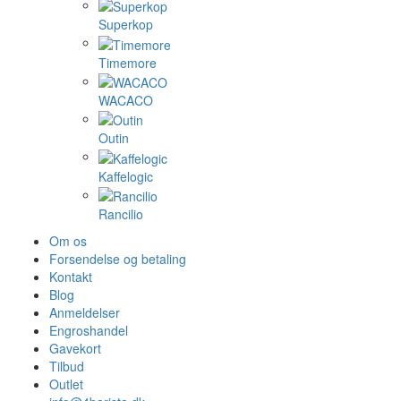
Superkop
Timemore
WACACO
Outin
Kaffelogic
Rancilio
Om os
Forsendelse og betaling
Kontakt
Blog
Anmeldelser
Engroshandel
Gavekort
Tilbud
Outlet