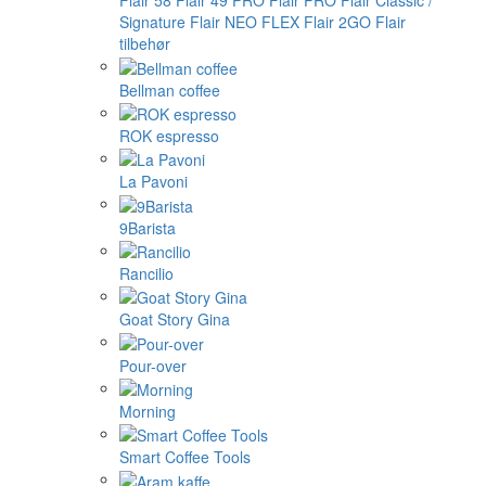
Flair 58
Flair 49 PRO
Flair PRO
Flair Classic /
Signature
Flair NEO FLEX
Flair 2GO
Flair
tilbehør
Bellman coffee
ROK espresso
La Pavoni
9Barista
Rancilio
Goat Story Gina
Pour-over
Morning
Smart Coffee Tools