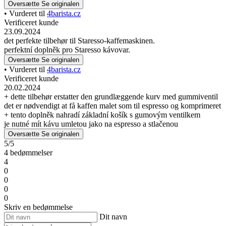
Oversætte
Se originalen
• Vurderet til
4barista.cz
Verificeret kunde
23.09.2024
det perfekte tilbehør til Staresso-kaffemaskinen.
perfektní doplněk pro Staresso kávovar.
Oversætte
Se originalen
• Vurderet til
4barista.cz
Verificeret kunde
20.02.2024
+ dette tilbehør erstatter den grundlæggende kurv med gummiventil
det er nødvendigt at få kaffen malet som til espresso og komprimeret
+ tento doplněk nahradí základní košík s gumovým ventilkem
je nutné mít kávu umletou jako na espresso a stlačenou
Oversætte
Se originalen
5/5
4 bedømmelser
4
0
0
0
0
Skriv en bedømmelse
Dit navn