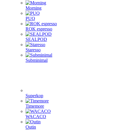
Morning
PUQ
ROK espresso
SEALPOD
Staresso
Subminimal
Superkop
Timemore
WACACO
Outin