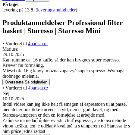
På lager
levering på 13.8.
(
leveringsmuligheder
)
Produktanmeldelser Professional filter
basket | Staresso | Staresso Mini
• Vurderet til
4barista.pl
Mariusz
29.10.2025
Kan rumme ca. 16 g kaffe, så der kan brygges super espresso.
Kræver fin formaling.
Mieści ok. 16 g kawy, można zaparzyć super espresso. Wymaga
drobnego mielenia.
Oversætte
Se originalen
• Vurderet til
4barista.cz
Nejl
10.10.2025
Indtil videre kan jeg ikke helt få smagen af espressoen til at passe,
men det er nok ikke kurvens skyld, den er godt lavet, og med
Staressa-tamperen er den en fornøjelse at arbejde med.
Zatím se mi nedaří úplně vyladit chuť espressa , ale to asi nebude
vinou košíku, ten je udělaný kvalitně, a s tamperem od Staressa je s
nim práce jedna radost