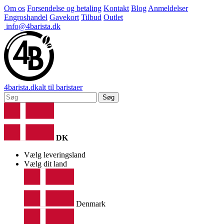
Om os
Forsendelse og betaling
Kontakt
Blog
Anmeldelser
Engroshandel
Gavekort
Tilbud
Outlet
info@4barista.dk
4
barista
.dk
alt til baristaer
Søg
DK
Vælg leveringsland
Vælg dit land
Denmark