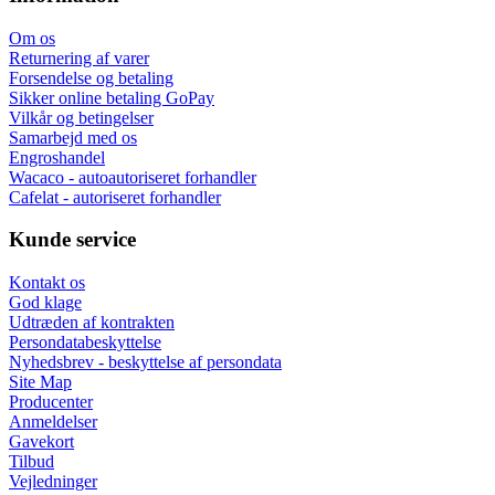
Om os
Returnering af varer
Forsendelse og betaling
Sikker online betaling GoPay
Vilkår og betingelser
Samarbejd med os
Engroshandel
Wacaco - autoautoriseret forhandler
Cafelat - autoriseret forhandler
Kunde service
Kontakt os
God klage
Udtræden af kontrakten
Persondatabeskyttelse
Nyhedsbrev - beskyttelse af persondata
Site Map
Producenter
Anmeldelser
Gavekort
Tilbud
Vejledninger