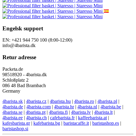
Engelsk support
EN: +421 944 750 100 (8:00-12:00)
info@4barista.dk
Retur adresse
Packeta.de
98518920 - 4barista.dk
Schloßplatz 2
086 48 Bad Brambach
Germany
4barista.sk
|
4barista.cz
|
4barista.hu
|
4barista.ro
|
4barista.pl
|
4barista.de
|
4barista.com
|
4barista.hr
|
4barista.nl
|
4barista.be
|
4barista.se
|
4barista.pt
|
4barista.fi
|
4barista.lv
|
4barista.lt
|
4barista.ee
|
4barista.ch
|
cafebarista.fr
|
kaffeebarista.at
|
kafesbarista.gr
|
kafebarista.bg
|
baristacaffe.it
|
baristashop.es
|
baristashop.si