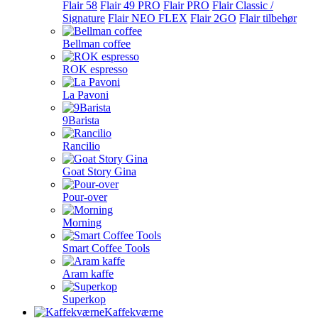
Flair 58
Flair 49 PRO
Flair PRO
Flair Classic /
Signature
Flair NEO FLEX
Flair 2GO
Flair tilbehør
Bellman coffee
ROK espresso
La Pavoni
9Barista
Rancilio
Goat Story Gina
Pour-over
Morning
Smart Coffee Tools
Aram kaffe
Superkop
Kaffekværne