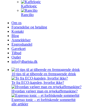
Kaffelogic
Rancilio
Om os
Forsendelse og betaling
Kontakt
Blog
Anmeldelser
Engroshandel
Gavekort
Tilbud
Outlet
info@4barista.dk
10 tips til at tilberede en fremragende drink
Te fra ECO-kapslen, hvorfor ikke?
Hvordan vælger man en rejsekaffemaskine?
Espresso tonic – et forfriskende sommerhit
alle artikler