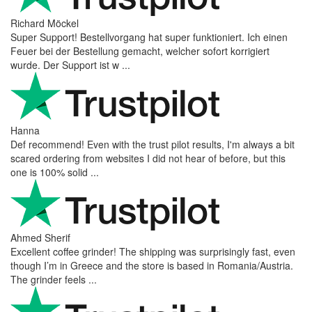
Mihaylovich
perfect all product,company,delivery, thanks recomended
Nerijus
Excellent store! Friendly and professional communication, fast
shipping, and the item arrived well packaged. The whole
purchasing experience was smoot ...
Richard Möckel
Super Support! Bestellvorgang hat super funktioniert. Ich einen
Feuer bei der Bestellung gemacht, welcher sofort korrigiert
wurde. Der Support ist w ...