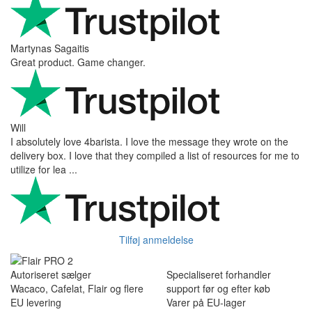
Ihor Zlobin
Fantastisk upplevelse från början till slut. Snabb leverans, mycket
bra kommunikation och produkter av hög kvalitet. Allt kom
välpackat och i perf ...
George Staf
Fast delivery. Good communication and feedback throughout the
order procedure and delivery.
Martynas Sagaitis
Great product. Game changer.