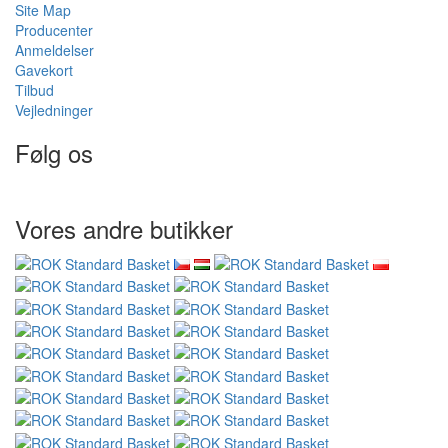
Sikker online betaling GoPay
Vilkår og betingelser
Samarbejd med os
Engroshandel
Wacaco - autoautoriseret forhandler
Cafelat - autoriseret forhandler
Kunde service
Kontakt os
God klage
Udtræden af kontrakten
Persondatabeskyttelse
Nyhedsbrev - beskyttelse af persondata
Site Map
Producenter
Anmeldelser
Gavekort
Tilbud
Vejledninger
Følg os