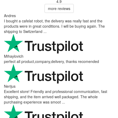
Billeder (valgfrit)
+
Vurdering
Skriv en bedømmelse
Anmeldelser fra vores kunder
Reviews 79
• Excellent
4.9
more reviews
Andres
I bought a cafelat robot, the delivery was really fast and the
products were in great conditions. I will be buying again. The
shipping to Switzerland ...