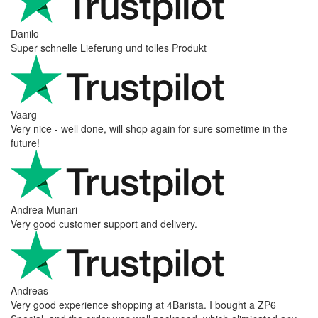
Hanna
Def recommend! Even with the trust pilot results, I'm always a bit
scared ordering from websites I did not hear of before, but this
one is 100% solid ...
Ahmed Sherif
Excellent coffee grinder! The shipping was surprisingly fast, even
though I’m in Greece and the store is based in Romania/Austria.
The grinder feels ...
Danilo
Super schnelle Lieferung und tolles Produkt
Vaarg