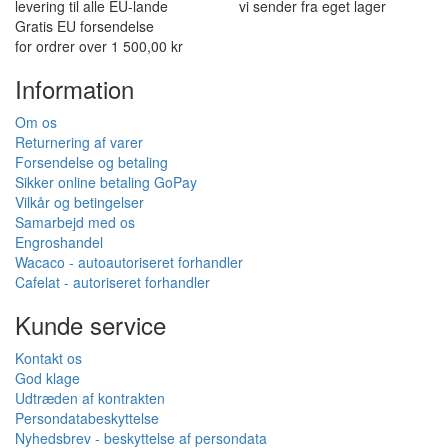
Will
I absolutely love 4barista. I love the message they wrote on the
delivery box. I love that they compiled a list of resources for me to
utilize for lea ...
Tilføj anmeldelse
Autoriseret sælger
Specialiseret forhandler
Wacaco, Cafelat, Flair og flere
support før og efter køb
EU levering
Varer på EU-lager
levering til alle EU-lande
vi sender fra eget lager
Gratis EU forsendelse
for ordrer over 1 500,00 kr
Information
Om os
Returnering af varer
Forsendelse og betaling