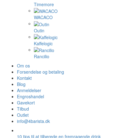
Timemore
WACACO
Outin
Kaffelogic
Rancilio
Om os
Forsendelse og betaling
Kontakt
Blog
Anmeldelser
Engroshandel
Gavekort
Tilbud
Outlet
info@4barista.dk