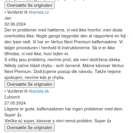
Oversætte
Se originalen
• Vurderet til
4barista.cz
Jan
02.06.2024
Der er problemer med hætterne, vi ved ikke hvorfor, men dosis
overholdes ikke. Nogle gange begynder den at rapportere en fejl -
den lyser rødt. Vi har en Vertuo Next Premium kaffemaskine. Vi
følger proceduren i henhold til instruktionerne. Så vi er ikke
tilfredse, vi ved ikke, hvor fejlen er.
S víčky jsou problémy, nevíme proč, ale není dodržena dávka.
Někdy začne hlásit chybu - svítí červeně. Máme kávovar Vertuo
Next Premium. Dodržujeme postup dle návodu. Takže nejsme
spokojeni, nevíme kde je chyba.
Oversætte
Se originalen
• Vurderet til
4barista.sk
Ľubomír
27.05.2024
Lågene er gode, kaffemaskinen har ingen problemer med dem.
Super 👍.
Viečka sú super, kávovar s nimi nemá problém. Super 👍
Oversætte
Se originalen