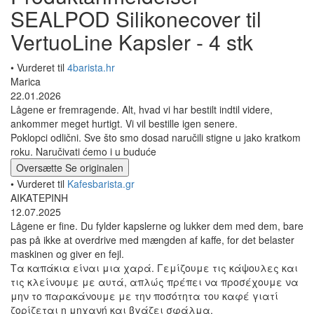
SEALPOD Silikonecover til
VertuoLine Kapsler - 4 stk
• Vurderet til
4barista.hr
Marica
22.01.2026
Lågene er fremragende. Alt, hvad vi har bestilt indtil videre,
ankommer meget hurtigt. Vi vil bestille igen senere.
Poklopci odlični. Sve što smo dosad naručili stigne u jako kratkom
roku. Naručivati ćemo i u buduće
Oversætte
Se originalen
• Vurderet til
Kafesbarista.gr
ΑΙΚΑΤΕΡΙΝΗ
12.07.2025
Lågene er fine. Du fylder kapslerne og lukker dem med dem, bare
pas på ikke at overdrive med mængden af kaffe, for det belaster
maskinen og giver en fejl.
Τα καπάκια είναι μια χαρά. Γεμίζουμε τις κάψουλες και
τις κλείνουμε με αυτά, απλώς πρέπει να προσέχουμε να
μην το παρακάνουμε με την ποσότητα του καφέ γιατί
ζορίζεται η μηχανή και βγάζει σφάλμα.