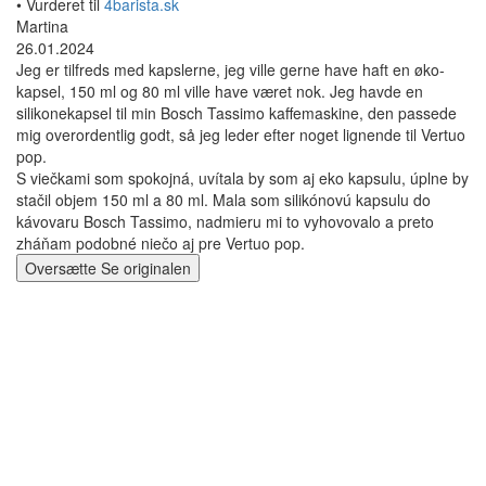
• Vurderet til
4barista.sk
Martina
26.01.2024
Jeg er tilfreds med kapslerne, jeg ville gerne have haft en øko-
kapsel, 150 ml og 80 ml ville have været nok. Jeg havde en
silikonekapsel til min Bosch Tassimo kaffemaskine, den passede
mig overordentlig godt, så jeg leder efter noget lignende til Vertuo
pop.
S viečkami som spokojná, uvítala by som aj eko kapsulu, úplne by
stačil objem 150 ml a 80 ml. Mala som silikónovú kapsulu do
kávovaru Bosch Tassimo, nadmieru mi to vyhovovalo a preto
zháňam podobné niečo aj pre Vertuo pop.
Oversætte
Se originalen