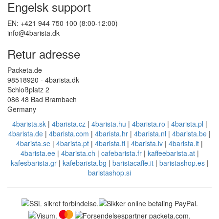
Engelsk support
EN: +421 944 750 100 (8:00-12:00)
info@4barista.dk
Retur adresse
Packeta.de
98518920 - 4barista.dk
Schloßplatz 2
086 48 Bad Brambach
Germany
4barista.sk
|
4barista.cz
|
4barista.hu
|
4barista.ro
|
4barista.pl
|
4barista.de
|
4barista.com
|
4barista.hr
|
4barista.nl
|
4barista.be
|
4barista.se
|
4barista.pt
|
4barista.fi
|
4barista.lv
|
4barista.lt
|
4barista.ee
|
4barista.ch
|
cafebarista.fr
|
kaffeebarista.at
|
kafesbarista.gr
|
kafebarista.bg
|
baristacaffe.it
|
baristashop.es
|
baristashop.si