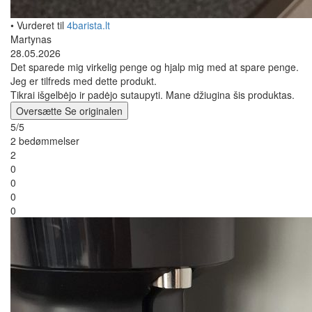
• Vurderet til
4barista.lt
Martynas
28.05.2026
Det sparede mig virkelig penge og hjalp mig med at spare penge.
Jeg er tilfreds med dette produkt.
Tikrai išgelbėjo ir padėjo sutaupyti. Mane džiugina šis produktas.
Oversætte
Se originalen
5/5
2 bedømmelser
2
0
0
0
0