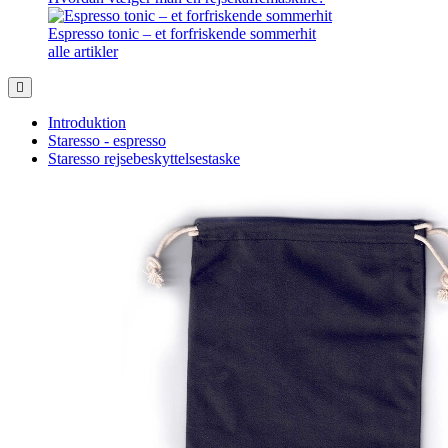
Espresso tonic – et forfriskende sommerhit
alle artikler
Introduktion
Staresso - espresso
Staresso rejsebeskyttelsestaske