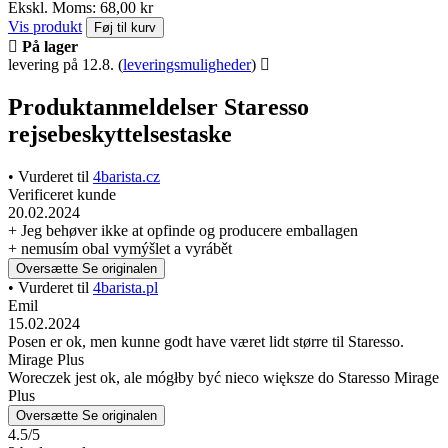
Ekskl. Moms: 68,00 kr
Vis produkt
Føj til kurv
På lager
levering på 12.8.
(
leveringsmuligheder
)
Produktanmeldelser Staresso
rejsebeskyttelsestaske
• Vurderet til
4barista.cz
Verificeret kunde
20.02.2024
+ Jeg behøver ikke at opfinde og producere emballagen
+ nemusím obal vymýšlet a vyrábět
Oversætte
Se originalen
• Vurderet til
4barista.pl
Emil
15.02.2024
Posen er ok, men kunne godt have været lidt større til Staresso.
Mirage Plus
Woreczek jest ok, ale mógłby być nieco większe do Staresso Mirage
Plus
Oversætte
Se originalen
4.5/5