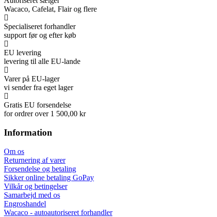
Autoriseret sælger
Wacaco, Cafelat, Flair og flere
Specialiseret forhandler
support før og efter køb
EU levering
levering til alle EU-lande
Varer på EU-lager
vi sender fra eget lager
Gratis EU forsendelse
for ordrer over 1 500,00 kr
Information
Om os
Returnering af varer
Forsendelse og betaling
Sikker online betaling GoPay
Vilkår og betingelser
Samarbejd med os
Engroshandel
Wacaco - autoautoriseret forhandler