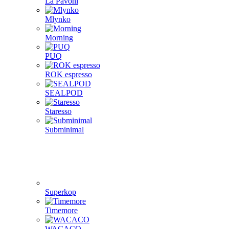
La Pavoni
Mlynko
Morning
PUQ
ROK espresso
SEALPOD
Staresso
Subminimal
Superkop
Timemore
WACACO