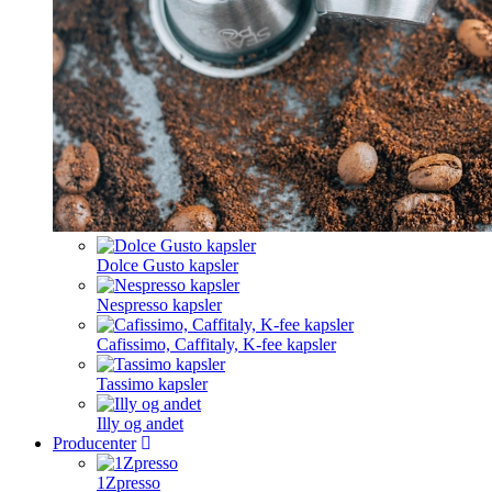
Dolce Gusto kapsler
Nespresso kapsler
Cafissimo, Caffitaly, K-fee kapsler
Tassimo kapsler
Illy og andet
Producenter
1Zpresso