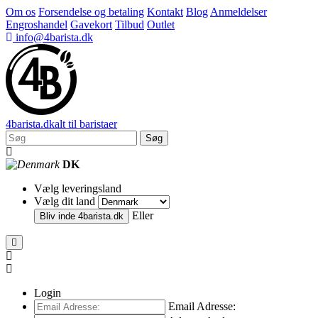
Om os
Forsendelse og betaling
Kontakt
Blog
Anmeldelser
Engroshandel
Gavekort
Tilbud
Outlet
info@4barista.dk
4
barista
.dk
alt til baristaer
Søg
DK
Vælg leveringsland
Vælg dit land
Eller
Bliv inde
4barista.dk
Login
Email Adresse: