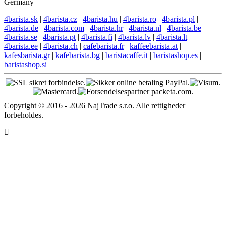
Germany
4barista.sk
|
4barista.cz
|
4barista.hu
|
4barista.ro
|
4barista.pl
|
4barista.de
|
4barista.com
|
4barista.hr
|
4barista.nl
|
4barista.be
|
4barista.se
|
4barista.pt
|
4barista.fi
|
4barista.lv
|
4barista.lt
|
4barista.ee
|
4barista.ch
|
cafebarista.fr
|
kaffeebarista.at
|
kafesbarista.gr
|
kafebarista.bg
|
baristacaffe.it
|
baristashop.es
|
baristashop.si
Copyright © 2016 - 2026 NajTrade s.r.o. Alle rettigheder
forbeholdes.