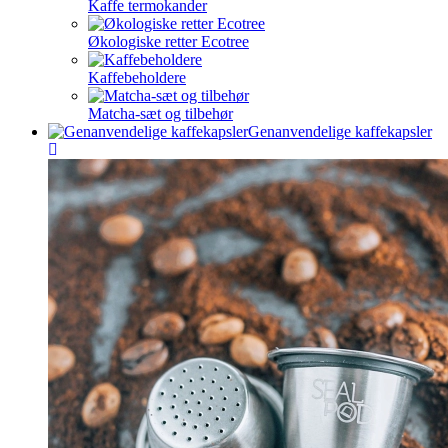
Kaffe termokander
Økologiske retter Ecotree
Kaffebeholdere
Matcha-sæt og tilbehør
Genanvendelige kaffekapsler