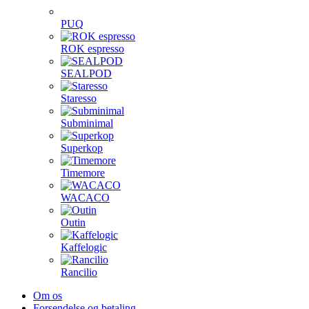
PUQ
ROK espresso
SEALPOD
Staresso
Subminimal
Superkop
Timemore
WACACO
Outin
Kaffelogic
Rancilio
Om os
Forsendelse og betaling