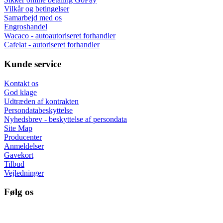
Vilkår og betingelser
Samarbejd med os
Engroshandel
Wacaco - autoautoriseret forhandler
Cafelat - autoriseret forhandler
Kunde service
Kontakt os
God klage
Udtræden af kontrakten
Persondatabeskyttelse
Nyhedsbrev - beskyttelse af persondata
Site Map
Producenter
Anmeldelser
Gavekort
Tilbud
Vejledninger
Følg os