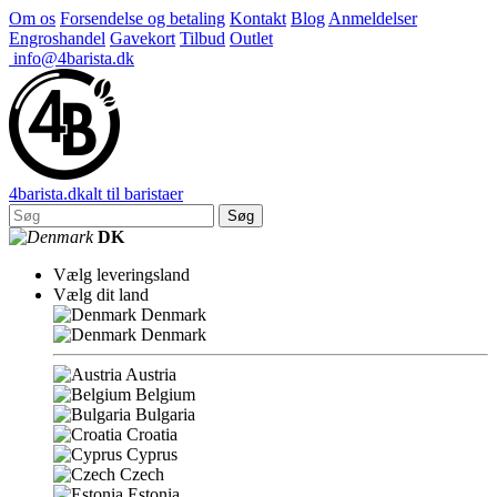
Om os
Forsendelse og betaling
Kontakt
Blog
Anmeldelser
Engroshandel
Gavekort
Tilbud
Outlet
info@4barista.dk
4
barista
.dk
alt til baristaer
Søg
DK
Vælg leveringsland
Vælg dit land
Denmark
Denmark
Austria
Belgium
Bulgaria
Croatia
Cyprus
Czech
Estonia