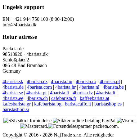
Engelsk support
EN: +421 944 750 100 (8:00-12:00)
info@4barista.dk
Retur adresse
Packeta.de
98518920 - 4barista.dk
Schloßplatz 2
086 48 Bad Brambach
Germany
4barista.sk
|
4barista.cz
|
4barista.hu
|
4barista.ro
|
4barista.pl
|
4barista.de
|
4barista.com
|
4barista.hr
|
4barista.nl
|
4barista.be
|
4barista.se
|
4barista.pt
|
4barista.fi
|
4barista.lv
|
4barista.lt
|
4barista.ee
|
4barista.ch
|
cafebarista.fr
|
kaffeebarista.at
|
kafesbarista.gr
|
kafebarista.bg
|
baristacaffe.it
|
baristashop.es
|
baristashop.si
Copyright © 2016 - 2026 NajTrade s.r.o. Alle rettigheder