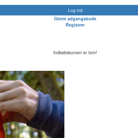
Log ind
Glemt adgangskode
Registrer
Indkøbskurven er tom!