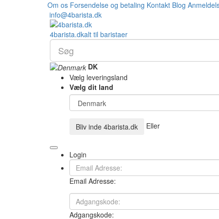
Om os
Forsendelse og betaling
Kontakt
Blog
Anmeldel
info@4barista.dk
4
barista
.dk
alt til baristaer
DK
Vælg leveringsland
Vælg dit land
Eller
Bliv inde
4barista.dk
Login
Email Adresse:
Adgangskode: