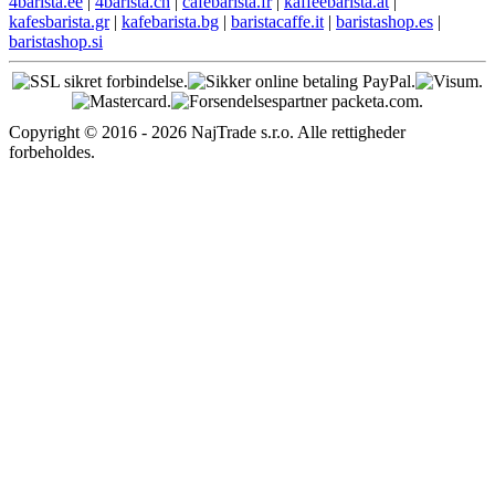
4barista.ee
|
4barista.ch
|
cafebarista.fr
|
kaffeebarista.at
|
kafesbarista.gr
|
kafebarista.bg
|
baristacaffe.it
|
baristashop.es
|
baristashop.si
Copyright © 2016 - 2026 NajTrade s.r.o. Alle rettigheder
forbeholdes.