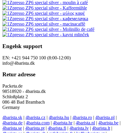
Engelsk support
EN: +421 944 750 100 (8:00-12:00)
info@4barista.dk
Retur adresse
Packeta.de
98518920 - 4barista.dk
Schloßplatz 2
086 48 Bad Brambach
Germany
4barista.sk
|
4barista.cz
|
4barista.hu
|
4barista.ro
|
4barista.pl
|
4barista.de
|
4barista.com
|
4barista.hr
|
4barista.nl
|
4barista.be
|
4barista.se
|
4barista.pt
|
4barista.fi
|
4barista.lv
|
4barista.lt
|