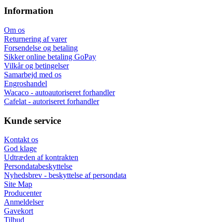
Information
Om os
Returnering af varer
Forsendelse og betaling
Sikker online betaling GoPay
Vilkår og betingelser
Samarbejd med os
Engroshandel
Wacaco - autoautoriseret forhandler
Cafelat - autoriseret forhandler
Kunde service
Kontakt os
God klage
Udtræden af kontrakten
Persondatabeskyttelse
Nyhedsbrev - beskyttelse af persondata
Site Map
Producenter
Anmeldelser
Gavekort
Tilbud