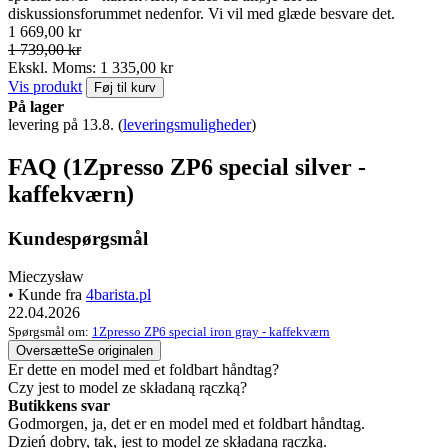
diskussionsforummet nedenfor. Vi vil med glæde besvare det.
1 669,00 kr
1 739,00 kr
Ekskl. Moms: 1 335,00 kr
Vis produkt
Føj til kurv
På lager
levering på 13.8.
(
leveringsmuligheder
)
FAQ (1Zpresso ZP6 special silver -
kaffekværn)
Kundespørgsmål
Mieczysław
• Kunde fra
4barista.pl
22.04.2026
Spørgsmål om:
1Zpresso ZP6 special iron gray - kaffekværn
Oversætte
Se originalen
Er dette en model med et foldbart håndtag?
Czy jest to model ze składaną rączką?
Butikkens svar
Godmorgen, ja, det er en model med et foldbart håndtag.
Dzień dobry, tak, jest to model ze składaną rączką.