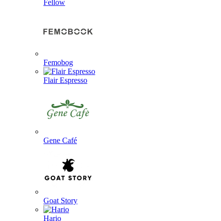
Fellow
Femobog
Flair Espresso
Gene Café
Goat Story
Hario