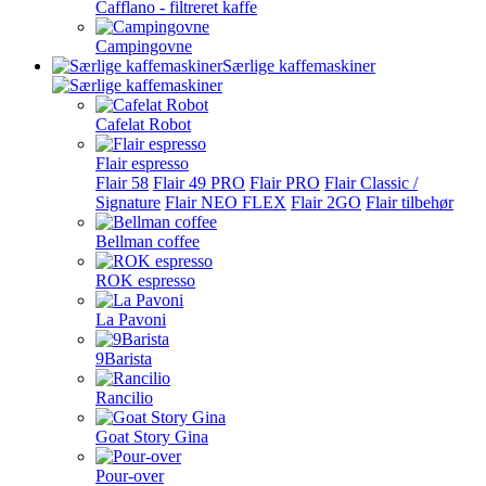
Cafflano - filtreret kaffe
Campingovne
Særlige kaffemaskiner
Cafelat Robot
Flair espresso
Flair 58
Flair 49 PRO
Flair PRO
Flair Classic /
Signature
Flair NEO FLEX
Flair 2GO
Flair tilbehør
Bellman coffee
ROK espresso
La Pavoni
9Barista
Rancilio
Goat Story Gina
Pour-over