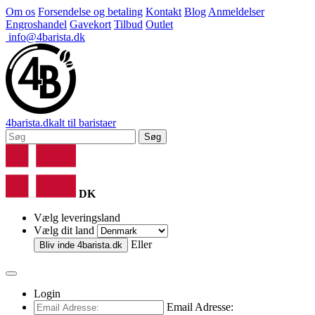
Om os
Forsendelse og betaling
Kontakt
Blog
Anmeldelser
Engroshandel
Gavekort
Tilbud
Outlet
info@4barista.dk
4
barista
.dk
alt til baristaer
Søg
DK
Vælg leveringsland
Vælg dit land
Eller
Bliv inde
4barista.dk
Login
Email Adresse: