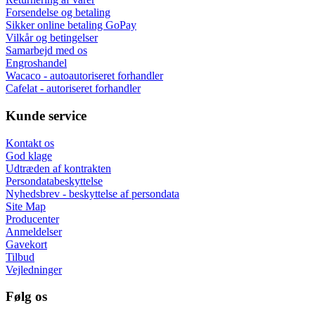
Forsendelse og betaling
Sikker online betaling GoPay
Vilkår og betingelser
Samarbejd med os
Engroshandel
Wacaco - autoautoriseret forhandler
Cafelat - autoriseret forhandler
Kunde service
Kontakt os
God klage
Udtræden af kontrakten
Persondatabeskyttelse
Nyhedsbrev - beskyttelse af persondata
Site Map
Producenter
Anmeldelser
Gavekort
Tilbud
Vejledninger
Følg os