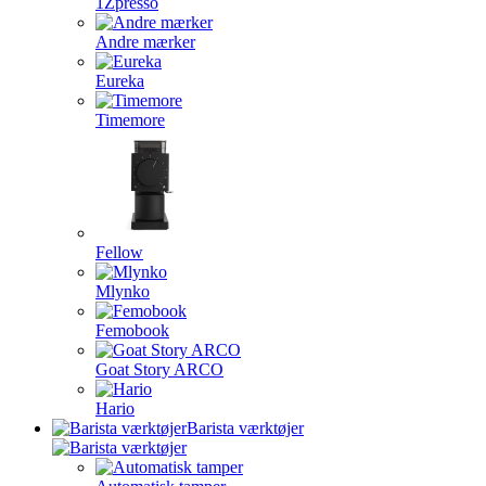
1Zpresso
Andre mærker
Eureka
Timemore
Fellow
Mlynko
Femobook
Goat Story ARCO
Hario
Barista værktøjer