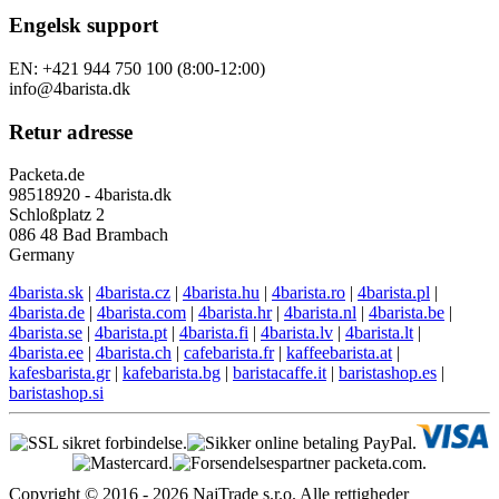
Engelsk support
EN: +421 944 750 100 (8:00-12:00)
info@4barista.dk
Retur adresse
Packeta.de
98518920 - 4barista.dk
Schloßplatz 2
086 48 Bad Brambach
Germany
4barista.sk
|
4barista.cz
|
4barista.hu
|
4barista.ro
|
4barista.pl
|
4barista.de
|
4barista.com
|
4barista.hr
|
4barista.nl
|
4barista.be
|
4barista.se
|
4barista.pt
|
4barista.fi
|
4barista.lv
|
4barista.lt
|
4barista.ee
|
4barista.ch
|
cafebarista.fr
|
kaffeebarista.at
|
kafesbarista.gr
|
kafebarista.bg
|
baristacaffe.it
|
baristashop.es
|
baristashop.si
Copyright © 2016 - 2026 NajTrade s.r.o. Alle rettigheder