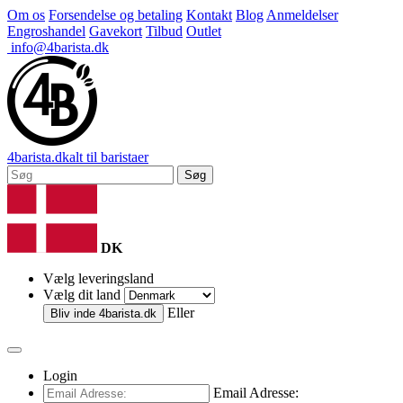
Om os
Forsendelse og betaling
Kontakt
Blog
Anmeldelser
Engroshandel
Gavekort
Tilbud
Outlet
info@4barista.dk
4
barista
.dk
alt til baristaer
Søg
DK
Vælg leveringsland
Vælg dit land
Eller
Bliv inde
4barista.dk
Login
Email Adresse: