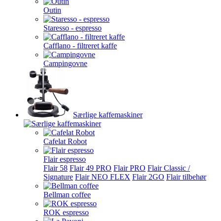
Outin
Staresso - espresso
Cafflano - filtreret kaffe
Campingovne
Særlige kaffemaskiner
Cafelat Robot
Flair espresso
Flair 58
Flair 49 PRO
Flair PRO
Flair Classic /
Signature
Flair NEO FLEX
Flair 2GO
Flair tilbehør
Bellman coffee
ROK espresso