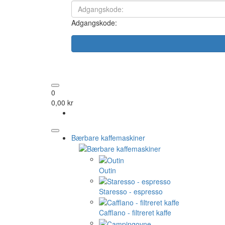
Adgangskode:
0
0,00 kr
Bærbare kaffemaskiner
Outin
Staresso - espresso
Cafflano - filtreret kaffe