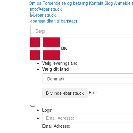
Om os
Forsendelse og betaling
Kontakt
Blog
Anmeldel
info@4barista.dk
4
barista
.dk
alt til baristaer
DK
Vælg leveringsland
Vælg dit land
Eller
Bliv inde
4barista.dk
Login
Email Adresse: