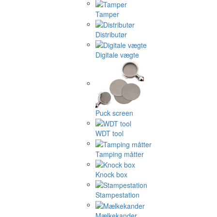
Tamper
Distributør
Digitale vægte
Puck screen
WDT tool
Tamping måtter
Knock box
Stampestation
Mælkekander