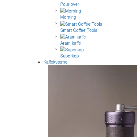
Pour-over
Morning
Smart Coffee Tools
Aram kaffe
Superkop
Kaffekværne