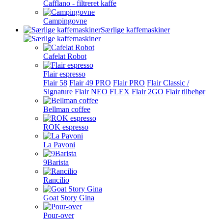
Cafflano - filtreret kaffe
Campingovne
Særlige kaffemaskiner
Cafelat Robot
Flair espresso
Flair 58
Flair 49 PRO
Flair PRO
Flair Classic /
Signature
Flair NEO FLEX
Flair 2GO
Flair tilbehør
Bellman coffee
ROK espresso
La Pavoni
9Barista
Rancilio
Goat Story Gina
Pour-over