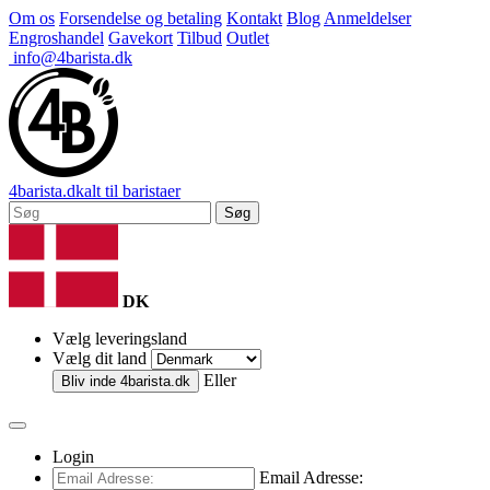
Om os
Forsendelse og betaling
Kontakt
Blog
Anmeldelser
Engroshandel
Gavekort
Tilbud
Outlet
info@4barista.dk
4
barista
.dk
alt til baristaer
Søg
DK
Vælg leveringsland
Vælg dit land
Eller
Bliv inde
4barista.dk
Login
Email Adresse: