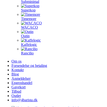
Subminimal
Superkop
Timemore
WACACO
Outin
Kaffelogic
Rancilio
Om os
Forsendelse og betaling
Kontakt
Blog
Anmeldelser
Engroshandel
Gavekort
Tilbud
Outlet
info@4barista.dk