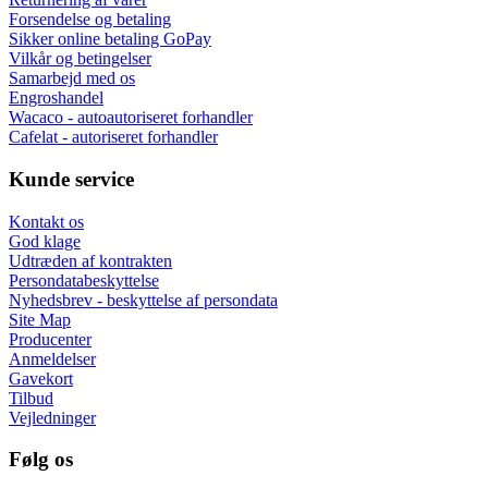
Forsendelse og betaling
Sikker online betaling GoPay
Vilkår og betingelser
Samarbejd med os
Engroshandel
Wacaco - autoautoriseret forhandler
Cafelat - autoriseret forhandler
Kunde service
Kontakt os
God klage
Udtræden af kontrakten
Persondatabeskyttelse
Nyhedsbrev - beskyttelse af persondata
Site Map
Producenter
Anmeldelser
Gavekort
Tilbud
Vejledninger
Følg os