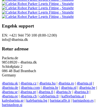
Engelsk support
EN: +421 944 750 100 (8:00-12:00)
info@4barista.dk
Retur adresse
Packeta.de
98518920 - 4barista.dk
Schloßplatz 2
086 48 Bad Brambach
Germany
4barista.sk
|
4barista.cz
|
4barista.hu
|
4barista.ro
|
4barista.pl
|
4barista.de
|
4barista.com
|
4barista.hr
|
4barista.nl
|
4barista.be
|
4barista.se
|
4barista.pt
|
4barista.fi
|
4barista.lv
|
4barista.lt
|
4barista.ee
|
4barista.ch
|
cafebarista.fr
|
kaffeebarista.at
|
kafesbarista.gr
|
kafebarista.bg
|
baristacaffe.it
|
baristashop.es
|
baristashop.si