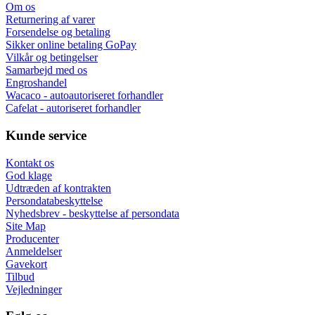
Om os
Returnering af varer
Forsendelse og betaling
Sikker online betaling GoPay
Vilkår og betingelser
Samarbejd med os
Engroshandel
Wacaco - autoautoriseret forhandler
Cafelat - autoriseret forhandler
Kunde service
Kontakt os
God klage
Udtræden af kontrakten
Persondatabeskyttelse
Nyhedsbrev - beskyttelse af persondata
Site Map
Producenter
Anmeldelser
Gavekort
Tilbud
Vejledninger