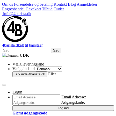
Om os
Forsendelse og betaling
Kontakt
Blog
Anmeldelser
Engroshandel
Gavekort
Tilbud
Outlet
info@4barista.dk
4
barista
.dk
alt til baristaer
Søg
DK
Vælg leveringsland
Vælg dit land
Eller
Bliv inde
4barista.dk
Login
Email Adresse:
Adgangskode:
Log ind
Glemt adgangskode