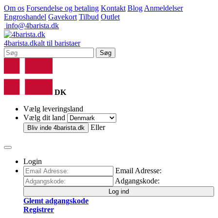
Om os
Forsendelse og betaling
Kontakt
Blog
Anmeldelser
Engroshandel
Gavekort
Tilbud
Outlet
info@4barista.dk
4
barista
.dk
alt til baristaer
Søg
DK
Vælg leveringsland
Vælg dit land
Eller
Bliv inde
4barista.dk
Login
Email Adresse:
Adgangskode:
Log ind
Glemt adgangskode
Registrer