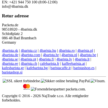
EN: +421 944 750 100 (8:00-12:00)
info@4barista.dk
Retur adresse
Packeta.de
98518920 - 4barista.dk
Schloßplatz 2
086 48 Bad Brambach
Germany
4barista.sk
|
4barista.cz
|
4barista.hu
|
4barista.ro
|
4barista.pl
|
4barista.de
|
4barista.com
|
4barista.hr
|
4barista.nl
|
4barista.be
|
4barista.se
|
4barista.pt
|
4barista.fi
|
4barista.lv
|
4barista.lt
|
4barista.ee
|
4barista.ch
|
cafebarista.fr
|
kaffeebarista.at
|
kafesbarista.gr
|
kafebarista.bg
|
baristacaffe.it
|
baristashop.es
|
baristashop.si
Copyright © 2016 - 2026 NajTrade s.r.o. Alle rettigheder
forbeholdes.