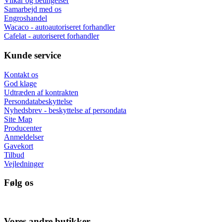
Vilkår og betingelser
Samarbejd med os
Engroshandel
Wacaco - autoautoriseret forhandler
Cafelat - autoriseret forhandler
Kunde service
Kontakt os
God klage
Udtræden af kontrakten
Persondatabeskyttelse
Nyhedsbrev - beskyttelse af persondata
Site Map
Producenter
Anmeldelser
Gavekort
Tilbud
Vejledninger
Følg os
Vores andre butikker