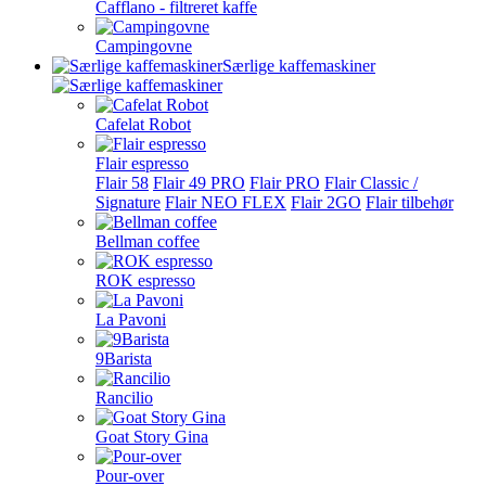
Cafflano - filtreret kaffe
Campingovne
Særlige kaffemaskiner
Cafelat Robot
Flair espresso
Flair 58
Flair 49 PRO
Flair PRO
Flair Classic /
Signature
Flair NEO FLEX
Flair 2GO
Flair tilbehør
Bellman coffee
ROK espresso
La Pavoni
9Barista
Rancilio
Goat Story Gina
Pour-over