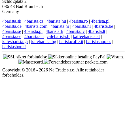
Schloßplatz 2
086 48 Bad Brambach
Germany
4barista.sk
|
4barista.cz
|
4barista.hu
|
4barista.ro
|
4barista.pl
|
4barista.de
|
4barista.com
|
4barista.hr
|
4barista.nl
|
4barista.be
|
4barista.se
|
4barista.pt
|
4barista.fi
|
4barista.lv
|
4barista.lt
|
4barista.ee
|
4barista.ch
|
cafebarista.fr
|
kaffeebarista.at
|
kafesbarista.gr
|
kafebarista.bg
|
baristacaffe.it
|
baristashop.es
|
baristashop.si
Copyright © 2016 - 2026 NajTrade s.r.o. Alle rettigheder
forbeholdes.