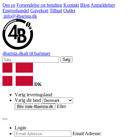
Om os
Forsendelse og betaling
Kontakt
Blog
Anmeldelser
Engroshandel
Gavekort
Tilbud
Outlet
info@4barista.dk
4
barista
.dk
alt til baristaer
Søg
DK
Vælg leveringsland
Vælg dit land
Eller
Bliv inde
4barista.dk
Login
Email Adresse: