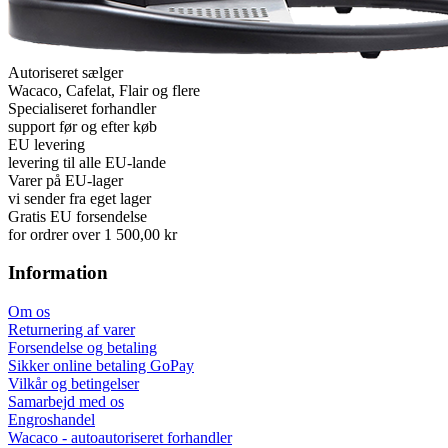
Autoriseret sælger
Wacaco, Cafelat, Flair og flere
Specialiseret forhandler
support før og efter køb
EU levering
levering til alle EU-lande
Varer på EU-lager
vi sender fra eget lager
Gratis EU forsendelse
for ordrer over 1 500,00 kr
Information
Om os
Returnering af varer
Forsendelse og betaling
Sikker online betaling GoPay
Vilkår og betingelser
Samarbejd med os
Engroshandel
Wacaco - autoautoriseret forhandler