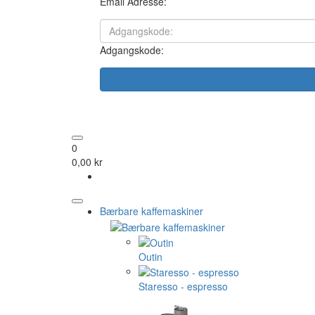
Email Adresse:
Adgangskode:
0
0,00 kr
Bærbare kaffemaskiner
Outin
Staresso - espresso