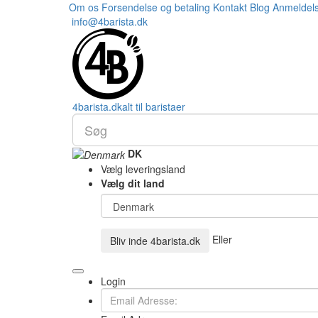
Om os
Forsendelse og betaling
Kontakt
Blog
Anmeldel
info@4barista.dk
4
barista
.dk
alt til baristaer
DK
Vælg leveringsland
Vælg dit land
Eller
Bliv inde
4barista.dk
Login