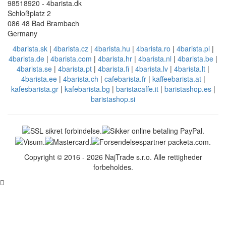
98518920 - 4barista.dk
Schloßplatz 2
086 48 Bad Brambach
Germany
4barista.sk
|
4barista.cz
|
4barista.hu
|
4barista.ro
|
4barista.pl
|
4barista.de
|
4barista.com
|
4barista.hr
|
4barista.nl
|
4barista.be
|
4barista.se
|
4barista.pt
|
4barista.fi
|
4barista.lv
|
4barista.lt
|
4barista.ee
|
4barista.ch
|
cafebarista.fr
|
kaffeebarista.at
|
kafesbarista.gr
|
kafebarista.bg
|
baristacaffe.it
|
baristashop.es
|
baristashop.si
Copyright © 2016 - 2026 NajTrade s.r.o. Alle rettigheder
forbeholdes.