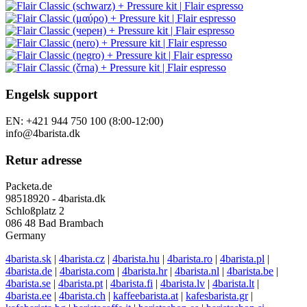
Engelsk support
EN: +421 944 750 100 (8:00-12:00)
info@4barista.dk
Retur adresse
Packeta.de
98518920 - 4barista.dk
Schloßplatz 2
086 48 Bad Brambach
Germany
4barista.sk
|
4barista.cz
|
4barista.hu
|
4barista.ro
|
4barista.pl
|
4barista.de
|
4barista.com
|
4barista.hr
|
4barista.nl
|
4barista.be
|
4barista.se
|
4barista.pt
|
4barista.fi
|
4barista.lv
|
4barista.lt
|
4barista.ee
|
4barista.ch
|
kaffeebarista.at
|
kafesbarista.gr
|