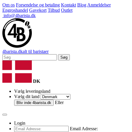
Om os
Forsendelse og betaling
Kontakt
Blog
Anmeldelser
Engroshandel
Gavekort
Tilbud
Outlet
info@4barista.dk
4
barista
.dk
alt til baristaer
Søg
DK
Vælg leveringsland
Vælg dit land
Eller
Bliv inde
4barista.dk
Login
Email Adresse: