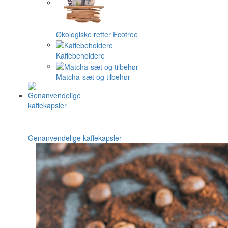
Økologiske retter Ecotree
Kaffebeholdere
Matcha-sæt og tilbehør
Genanvendelige kaffekapsler