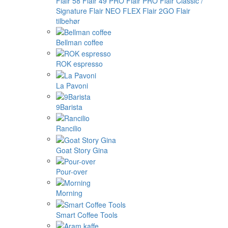
Flair 58
Flair 49 PRO
Flair PRO
Flair Classic /
Signature
Flair NEO FLEX
Flair 2GO
Flair
tilbehør
Bellman coffee
ROK espresso
La Pavoni
9Barista
Rancilio
Goat Story Gina
Pour-over
Morning
Smart Coffee Tools