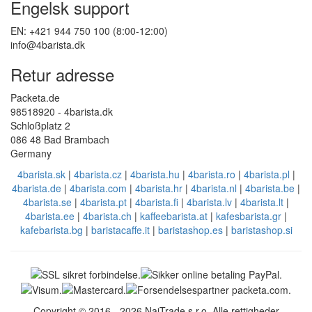
Engelsk support
EN: +421 944 750 100 (8:00-12:00)
info@4barista.dk
Retur adresse
Packeta.de
98518920 - 4barista.dk
Schloßplatz 2
086 48 Bad Brambach
Germany
4barista.sk
|
4barista.cz
|
4barista.hu
|
4barista.ro
|
4barista.pl
|
4barista.de
|
4barista.com
|
4barista.hr
|
4barista.nl
|
4barista.be
|
4barista.se
|
4barista.pt
|
4barista.fi
|
4barista.lv
|
4barista.lt
|
4barista.ee
|
4barista.ch
|
kaffeebarista.at
|
kafesbarista.gr
|
kafebarista.bg
|
baristacaffe.it
|
baristashop.es
|
baristashop.si
Copyright © 2016 - 2026 NajTrade s.r.o. Alle rettigheder