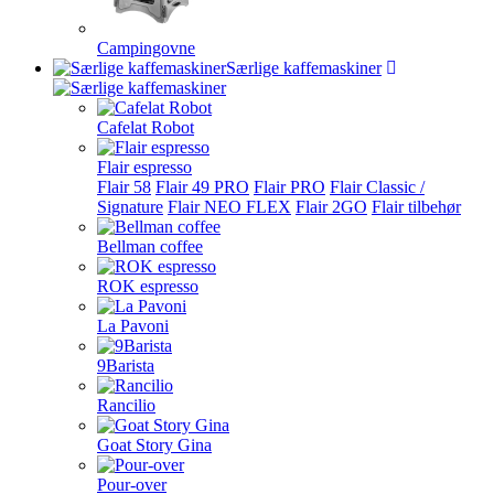
Campingovne
Særlige kaffemaskiner
Cafelat Robot
Flair espresso
Flair 58
Flair 49 PRO
Flair PRO
Flair Classic /
Signature
Flair NEO FLEX
Flair 2GO
Flair tilbehør
Bellman coffee
ROK espresso
La Pavoni
9Barista
Rancilio
Goat Story Gina
Pour-over