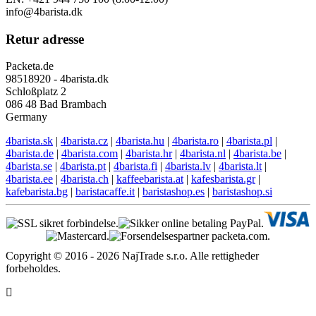
info@4barista.dk
Retur adresse
Packeta.de
98518920 - 4barista.dk
Schloßplatz 2
086 48 Bad Brambach
Germany
4barista.sk
|
4barista.cz
|
4barista.hu
|
4barista.ro
|
4barista.pl
|
4barista.de
|
4barista.com
|
4barista.hr
|
4barista.nl
|
4barista.be
|
4barista.se
|
4barista.pt
|
4barista.fi
|
4barista.lv
|
4barista.lt
|
4barista.ee
|
4barista.ch
|
kaffeebarista.at
|
kafesbarista.gr
|
kafebarista.bg
|
baristacaffe.it
|
baristashop.es
|
baristashop.si
Copyright © 2016 - 2026 NajTrade s.r.o. Alle rettigheder
forbeholdes.