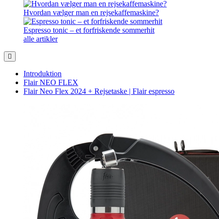
Hvordan vælger man en rejsekaffemaskine?
Espresso tonic – et forfriskende sommerhit
alle artikler
Introduktion
Flair NEO FLEX
Flair Neo Flex 2024 + Rejsetaske | Flair espresso