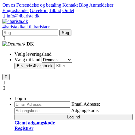
Om os
Forsendelse og betaling
Kontakt
Blog
Anmeldelser
Engroshandel
Gavekort
Tilbud
Outlet
info@4barista.dk
4
barista
.dk
alt til baristaer
Søg
DK
Vælg leveringsland
Vælg dit land
Eller
Bliv inde
4barista.dk
Login
Email Adresse:
Adgangskode:
Log ind
Glemt adgangskode
Registrer