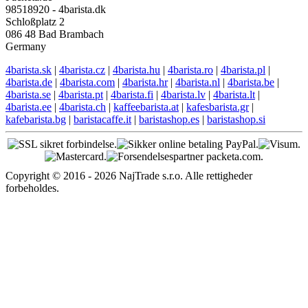
98518920 - 4barista.dk
Schloßplatz 2
086 48 Bad Brambach
Germany
4barista.sk
|
4barista.cz
|
4barista.hu
|
4barista.ro
|
4barista.pl
|
4barista.de
|
4barista.com
|
4barista.hr
|
4barista.nl
|
4barista.be
|
4barista.se
|
4barista.pt
|
4barista.fi
|
4barista.lv
|
4barista.lt
|
4barista.ee
|
4barista.ch
|
kaffeebarista.at
|
kafesbarista.gr
|
kafebarista.bg
|
baristacaffe.it
|
baristashop.es
|
baristashop.si
Copyright © 2016 - 2026 NajTrade s.r.o. Alle rettigheder
forbeholdes.