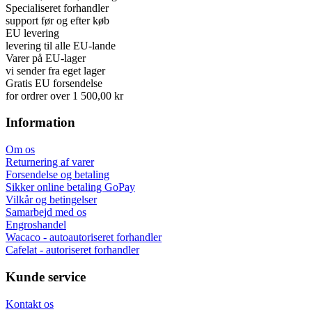
Specialiseret forhandler
support før og efter køb
EU levering
levering til alle EU-lande
Varer på EU-lager
vi sender fra eget lager
Gratis EU forsendelse
for ordrer over 1 500,00 kr
Information
Om os
Returnering af varer
Forsendelse og betaling
Sikker online betaling GoPay
Vilkår og betingelser
Samarbejd med os
Engroshandel
Wacaco - autoautoriseret forhandler
Cafelat - autoriseret forhandler
Kunde service
Kontakt os