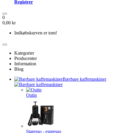
Registrer
0
0,00 kr
Indkøbskurven er tom!
Kategorier
Producenter
Information
Blog
Bærbare kaffemaskiner
Outin
Staresso - espresso