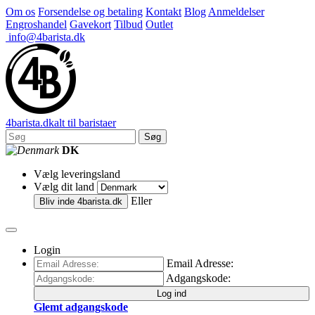
Om os
Forsendelse og betaling
Kontakt
Blog
Anmeldelser
Engroshandel
Gavekort
Tilbud
Outlet
info@4barista.dk
4
barista
.dk
alt til baristaer
Søg
DK
Vælg leveringsland
Vælg dit land
Eller
Bliv inde
4barista.dk
Login
Email Adresse:
Adgangskode:
Log ind
Glemt adgangskode