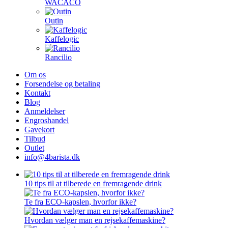
WACACO
Outin
Kaffelogic
Rancilio
Om os
Forsendelse og betaling
Kontakt
Blog
Anmeldelser
Engroshandel
Gavekort
Tilbud
Outlet
info@4barista.dk
10 tips til at tilberede en fremragende drink
Te fra ECO-kapslen, hvorfor ikke?
Hvordan vælger man en rejsekaffemaskine?