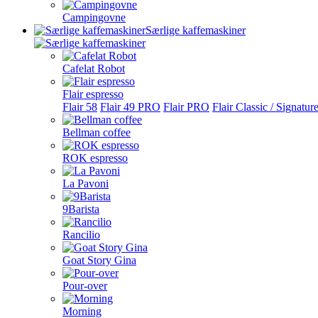
Campingovne
Særlige kaffemaskiner
Cafelat Robot
Flair espresso
Flair 58
Flair 49 PRO
Flair PRO
Flair Classic / Signatur
Bellman coffee
ROK espresso
La Pavoni
9Barista
Rancilio
Goat Story Gina
Pour-over
Morning