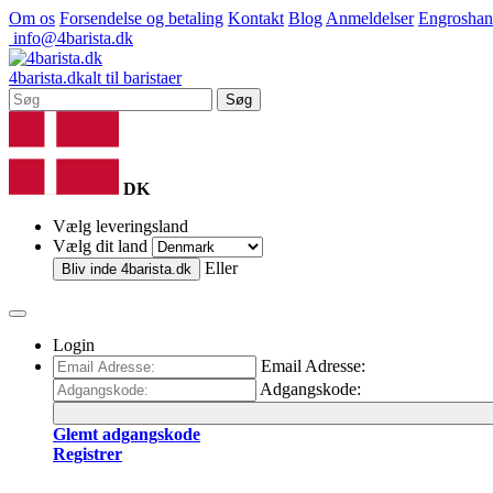
Om os
Forsendelse og betaling
Kontakt
Blog
Anmeldelser
Engroshan
info@4barista.dk
4
barista
.dk
alt til baristaer
Søg
DK
Vælg leveringsland
Vælg dit land
Eller
Bliv inde
4barista.dk
Login
Email Adresse:
Adgangskode:
Glemt adgangskode
Registrer