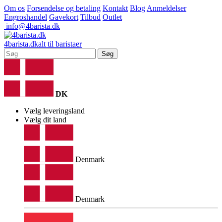
Om os
Forsendelse og betaling
Kontakt
Blog
Anmeldelser
Engroshandel
Gavekort
Tilbud
Outlet
info@4barista.dk
4
barista
.dk
alt til baristaer
Søg
DK
Vælg leveringsland
Vælg dit land
Denmark
Denmark