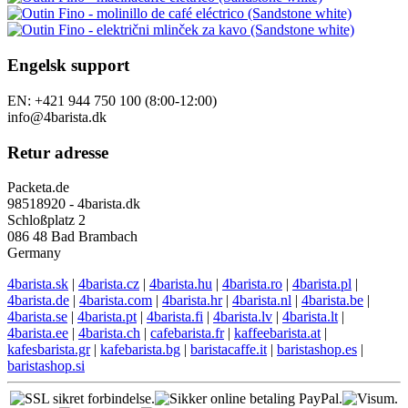
Engelsk support
EN: +421 944 750 100 (8:00-12:00)
info@4barista.dk
Retur adresse
Packeta.de
98518920 - 4barista.dk
Schloßplatz 2
086 48 Bad Brambach
Germany
4barista.sk
|
4barista.cz
|
4barista.hu
|
4barista.ro
|
4barista.pl
|
4barista.de
|
4barista.com
|
4barista.hr
|
4barista.nl
|
4barista.be
|
4barista.se
|
4barista.pt
|
4barista.fi
|
4barista.lv
|
4barista.lt
|
4barista.ee
|
4barista.ch
|
cafebarista.fr
|
kaffeebarista.at
|
kafesbarista.gr
|
kafebarista.bg
|
baristacaffe.it
|
baristashop.es
|
baristashop.si