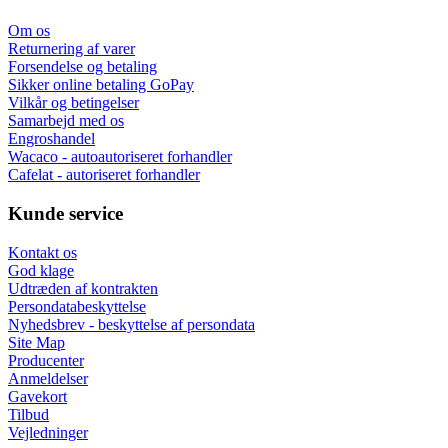
Om os
Returnering af varer
Forsendelse og betaling
Sikker online betaling GoPay
Vilkår og betingelser
Samarbejd med os
Engroshandel
Wacaco - autoautoriseret forhandler
Cafelat - autoriseret forhandler
Kunde service
Kontakt os
God klage
Udtræden af kontrakten
Persondatabeskyttelse
Nyhedsbrev - beskyttelse af persondata
Site Map
Producenter
Anmeldelser
Gavekort
Tilbud
Vejledninger