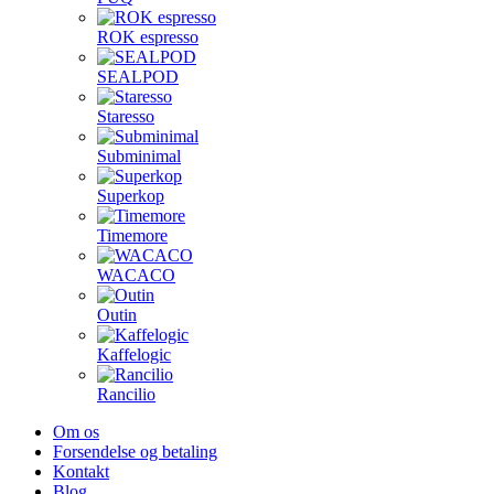
ROK espresso
SEALPOD
Staresso
Subminimal
Superkop
Timemore
WACACO
Outin
Kaffelogic
Rancilio
Om os
Forsendelse og betaling
Kontakt
Blog