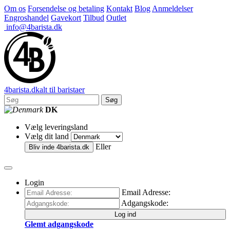
Om os
Forsendelse og betaling
Kontakt
Blog
Anmeldelser
Engroshandel
Gavekort
Tilbud
Outlet
info@4barista.dk
4
barista
.dk
alt til baristaer
Søg
DK
Vælg leveringsland
Vælg dit land
Eller
Bliv inde
4barista.dk
Login
Email Adresse:
Adgangskode:
Log ind
Glemt adgangskode