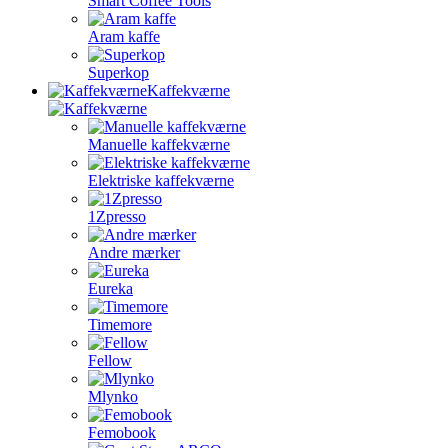
Smart Coffee Tools
Aram kaffe
Superkop
Kaffekværne
Manuelle kaffekværne
Elektriske kaffekværne
1Zpresso
Andre mærker
Eureka
Timemore
Fellow
Mlynko
Femobook