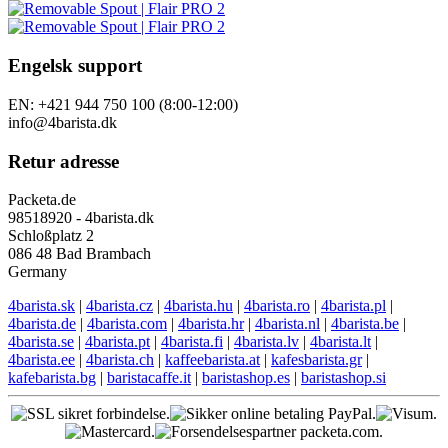
Engelsk support
EN: +421 944 750 100 (8:00-12:00)
info@4barista.dk
Retur adresse
Packeta.de
98518920 - 4barista.dk
Schloßplatz 2
086 48 Bad Brambach
Germany
4barista.sk
|
4barista.cz
|
4barista.hu
|
4barista.ro
|
4barista.pl
|
4barista.de
|
4barista.com
|
4barista.hr
|
4barista.nl
|
4barista.be
|
4barista.se
|
4barista.pt
|
4barista.fi
|
4barista.lv
|
4barista.lt
|
4barista.ee
|
4barista.ch
|
kaffeebarista.at
|
kafesbarista.gr
|
kafebarista.bg
|
baristacaffe.it
|
baristashop.es
|
baristashop.si