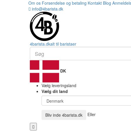
Om os
Forsendelse og betaling
Kontakt
Blog
Anmeldel
info@4barista.dk
4
barista
.dk
alt til baristaer
DK
Vælg leveringsland
Vælg dit land
Eller
Bliv inde
4barista.dk