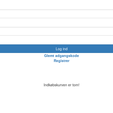
Log ind
Glemt adgangskode
Registrer
Indkøbskurven er tom!