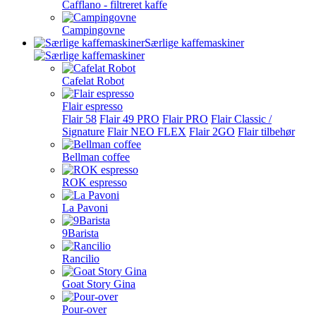
Cafflano - filtreret kaffe
Campingovne
Særlige kaffemaskiner
Cafelat Robot
Flair espresso
Flair 58
Flair 49 PRO
Flair PRO
Flair Classic /
Signature
Flair NEO FLEX
Flair 2GO
Flair tilbehør
Bellman coffee
ROK espresso
La Pavoni
9Barista
Rancilio
Goat Story Gina
Pour-over