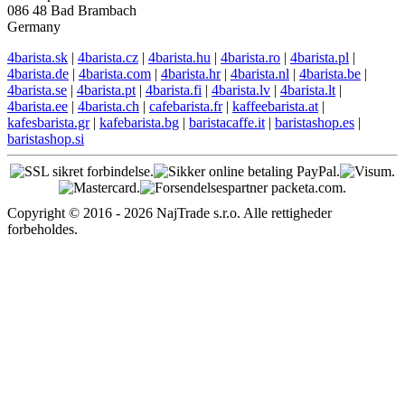
086 48 Bad Brambach
Germany
4barista.sk
|
4barista.cz
|
4barista.hu
|
4barista.ro
|
4barista.pl
|
4barista.de
|
4barista.com
|
4barista.hr
|
4barista.nl
|
4barista.be
|
4barista.se
|
4barista.pt
|
4barista.fi
|
4barista.lv
|
4barista.lt
|
4barista.ee
|
4barista.ch
|
cafebarista.fr
|
kaffeebarista.at
|
kafesbarista.gr
|
kafebarista.bg
|
baristacaffe.it
|
baristashop.es
|
baristashop.si
Copyright © 2016 - 2026 NajTrade s.r.o. Alle rettigheder
forbeholdes.