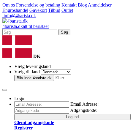
Om os
Forsendelse og betaling
Kontakt
Blog
Anmeldelser
Engroshandel
Gavekort
Tilbud
Outlet
info@4barista.dk
4
barista
.dk
alt til baristaer
Søg
DK
Vælg leveringsland
Vælg dit land
Eller
Bliv inde
4barista.dk
Login
Email Adresse:
Adgangskode:
Log ind
Glemt adgangskode
Registrer