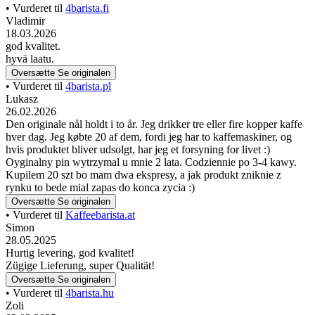
• Vurderet til
4barista.fi
Vladimir
18.03.2026
god kvalitet.
hyvä laatu.
Oversætte
Se originalen
• Vurderet til
4barista.pl
Lukasz
26.02.2026
Den originale nål holdt i to år. Jeg drikker tre eller fire kopper kaffe
hver dag. Jeg købte 20 af dem, fordi jeg har to kaffemaskiner, og
hvis produktet bliver udsolgt, har jeg et forsyning for livet :)
Oyginalny pin wytrzymal u mnie 2 lata. Codziennie po 3-4 kawy.
Kupilem 20 szt bo mam dwa ekspresy, a jak produkt zniknie z
rynku to bede mial zapas do konca zycia :)
Oversætte
Se originalen
• Vurderet til
Kaffeebarista.at
Simon
28.05.2025
Hurtig levering, god kvalitet!
Zügige Lieferung, super Qualität!
Oversætte
Se originalen
• Vurderet til
4barista.hu
Zoli