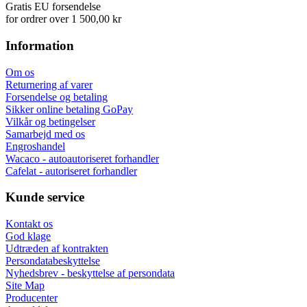
Gratis EU forsendelse
for ordrer over 1 500,00 kr
Information
Om os
Returnering af varer
Forsendelse og betaling
Sikker online betaling GoPay
Vilkår og betingelser
Samarbejd med os
Engroshandel
Wacaco - autoautoriseret forhandler
Cafelat - autoriseret forhandler
Kunde service
Kontakt os
God klage
Udtræden af kontrakten
Persondatabeskyttelse
Nyhedsbrev - beskyttelse af persondata
Site Map
Producenter