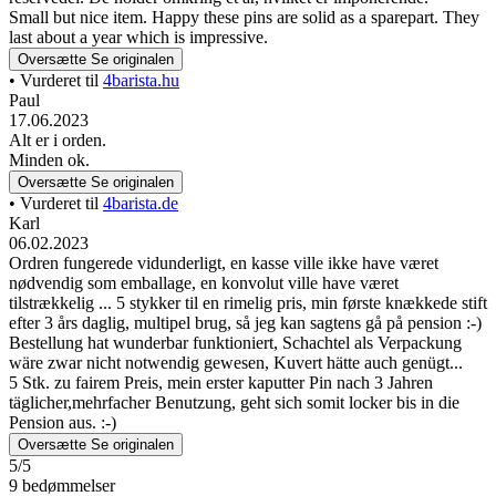
Small but nice item. Happy these pins are solid as a sparepart. They
last about a year which is impressive.
Oversætte
Se originalen
• Vurderet til
4barista.hu
Paul
17.06.2023
Alt er i orden.
Minden ok.
Oversætte
Se originalen
• Vurderet til
4barista.de
Karl
06.02.2023
Ordren fungerede vidunderligt, en kasse ville ikke have været
nødvendig som emballage, en konvolut ville have været
tilstrækkelig ... 5 stykker til en rimelig pris, min første knækkede stift
efter 3 års daglig, multipel brug, så jeg kan sagtens gå på pension :-)
Bestellung hat wunderbar funktioniert, Schachtel als Verpackung
wäre zwar nicht notwendig gewesen, Kuvert hätte auch genügt...
5 Stk. zu fairem Preis, mein erster kaputter Pin nach 3 Jahren
täglicher,mehrfacher Benutzung, geht sich somit locker bis in die
Pension aus. :-)
Oversætte
Se originalen
5/5
9 bedømmelser