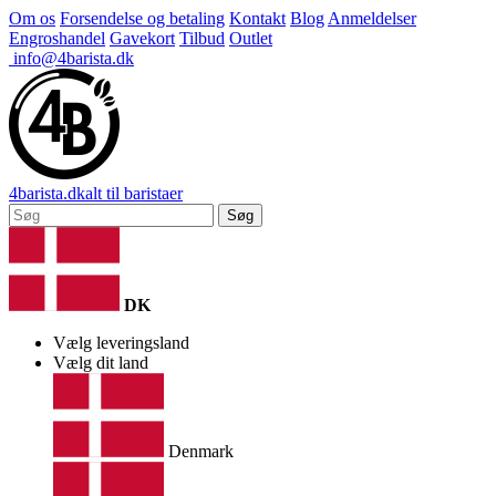
Om os
Forsendelse og betaling
Kontakt
Blog
Anmeldelser
Engroshandel
Gavekort
Tilbud
Outlet
info@4barista.dk
4
barista
.dk
alt til baristaer
Søg
DK
Vælg leveringsland
Vælg dit land
Denmark