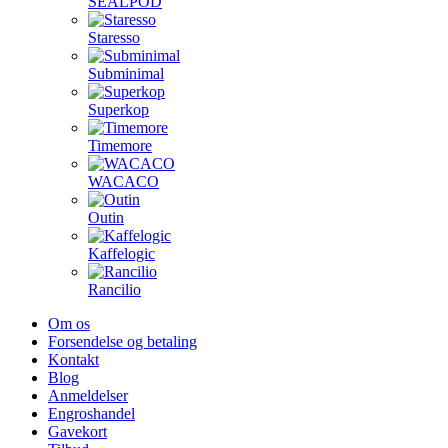
SEALPOD
Staresso
Subminimal
Superkop
Timemore
WACACO
Outin
Kaffelogic
Rancilio
Om os
Forsendelse og betaling
Kontakt
Blog
Anmeldelser
Engroshandel
Gavekort