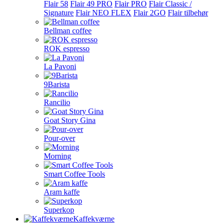
Flair 58
Flair 49 PRO
Flair PRO
Flair Classic /
Signature
Flair NEO FLEX
Flair 2GO
Flair tilbehør
Bellman coffee
ROK espresso
La Pavoni
9Barista
Rancilio
Goat Story Gina
Pour-over
Morning
Smart Coffee Tools
Aram kaffe
Superkop
Kaffekværne