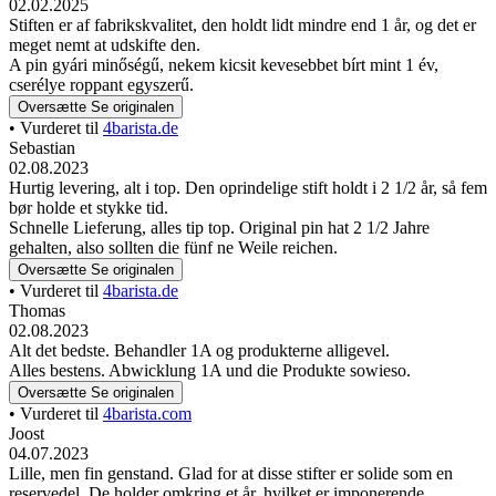
02.02.2025
Stiften er af fabrikskvalitet, den holdt lidt mindre end 1 år, og det er
meget nemt at udskifte den.
A pin gyári minőségű, nekem kicsit kevesebbet bírt mint 1 év,
cserélye roppant egyszerű.
Oversætte
Se originalen
• Vurderet til
4barista.de
Sebastian
02.08.2023
Hurtig levering, alt i top. Den oprindelige stift holdt i 2 1/2 år, så fem
bør holde et stykke tid.
Schnelle Lieferung, alles tip top. Original pin hat 2 1/2 Jahre
gehalten, also sollten die fünf ne Weile reichen.
Oversætte
Se originalen
• Vurderet til
4barista.de
Thomas
02.08.2023
Alt det bedste. Behandler 1A og produkterne alligevel.
Alles bestens. Abwicklung 1A und die Produkte sowieso.
Oversætte
Se originalen
• Vurderet til
4barista.com
Joost
04.07.2023
Lille, men fin genstand. Glad for at disse stifter er solide som en
reservedel. De holder omkring et år, hvilket er imponerende.