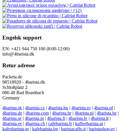
Engelsk support
EN: +421 944 750 100 (8:00-12:00)
info@4barista.dk
Retur adresse
Packeta.de
98518920 - 4barista.dk
Schloßplatz 2
086 48 Bad Brambach
Germany
4barista.sk
|
4barista.cz
|
4barista.hu
|
4barista.ro
|
4barista.pl
|
4barista.de
|
4barista.com
|
4barista.hr
|
4barista.nl
|
4barista.be
|
4barista.se
|
4barista.pt
|
4barista.fi
|
4barista.lv
|
4barista.lt
|
4barista.ee
|
4barista.ch
|
cafebarista.fr
|
kaffeebarista.at
|
kafesbarista.gr
|
kafebarista.bg
|
baristacaffe.it
|
baristashop.es
|