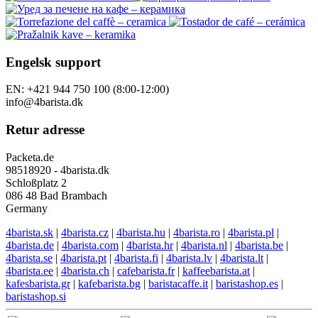
Engelsk support
EN: +421 944 750 100 (8:00-12:00)
info@4barista.dk
Retur adresse
Packeta.de
98518920 - 4barista.dk
Schloßplatz 2
086 48 Bad Brambach
Germany
4barista.sk
|
4barista.cz
|
4barista.hu
|
4barista.ro
|
4barista.pl
|
4barista.de
|
4barista.com
|
4barista.hr
|
4barista.nl
|
4barista.be
|
4barista.se
|
4barista.pt
|
4barista.fi
|
4barista.lv
|
4barista.lt
|
4barista.ee
|
4barista.ch
|
cafebarista.fr
|
kaffeebarista.at
|
kafesbarista.gr
|
kafebarista.bg
|
baristacaffe.it
|
baristashop.es
|
baristashop.si