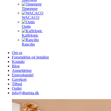
Timemore
WACACO
Outin
Kaffelogic
Rancilio
Om os
Forsendelse og betaling
Kontakt
Blog
Anmeldelser
Engroshandel
Gavekort
Tilbud
Outlet
info@4barista.dk