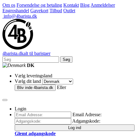
Om os
Forsendelse og betaling
Kontakt
Blog
Anmeldelser
Engroshandel
Gavekort
Tilbud
Outlet
info@4barista.dk
4
barista
.dk
alt til baristaer
Søg
DK
Vælg leveringsland
Vælg dit land
Eller
Bliv inde
4barista.dk
Login
Email Adresse:
Adgangskode:
Log ind
Glemt adgangskode