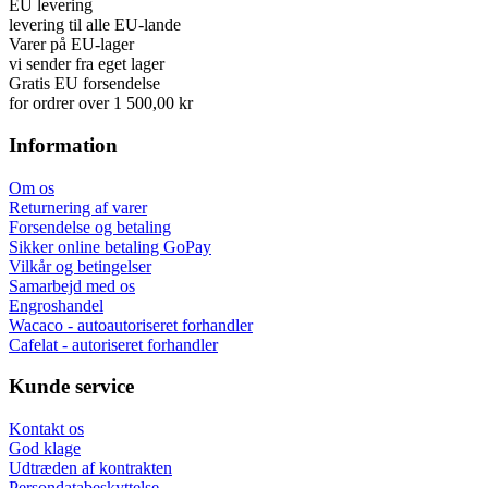
EU levering
levering til alle EU-lande
Varer på EU-lager
vi sender fra eget lager
Gratis EU forsendelse
for ordrer over 1 500,00 kr
Information
Om os
Returnering af varer
Forsendelse og betaling
Sikker online betaling GoPay
Vilkår og betingelser
Samarbejd med os
Engroshandel
Wacaco - autoautoriseret forhandler
Cafelat - autoriseret forhandler
Kunde service
Kontakt os
God klage
Udtræden af kontrakten
Persondatabeskyttelse