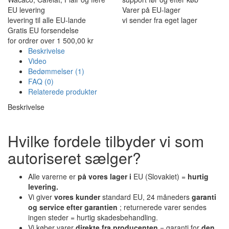
EU levering
Varer på EU-lager
levering til alle EU-lande
vi sender fra eget lager
Gratis EU forsendelse
for ordrer over 1 500,00 kr
Beskrivelse
Video
Bedømmelser (1)
FAQ (0)
Relaterede produkter
Beskrivelse
Hvilke fordele tilbyder vi som
autoriseret sælger?
Alle varerne er
på vores lager i
EU (Slovakiet) =
hurtig
levering.
Vi giver
vores kunder
standard EU, 24 måneders
garanti
og service efter garantien
; returnerede varer sendes
ingen steder = hurtig skadesbehandling.
Vi køber varer
direkte fra producenten
= garanti for
den