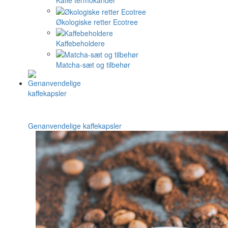
Kaffe termokander
Økologiske retter Ecotree
Kaffebeholdere
Matcha-sæt og tilbehør
Genanvendelige kaffekapsler