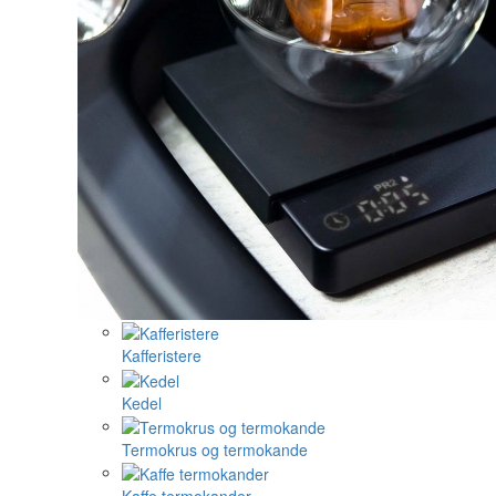
Kafferistere
Kedel
Termokrus og termokande