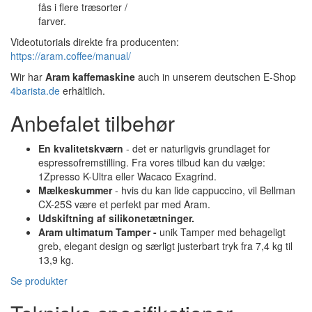
fås i flere træsorter /
farver.
Videotutorials direkte fra producenten:
https://aram.coffee/manual/
Wir har
Aram kaffemaskine
auch in unserem deutschen E-Shop
4barista.de
erhältlich.
Anbefalet tilbehør
En kvalitetskværn
- det er naturligvis grundlaget for
espressofremstilling. Fra vores tilbud kan du vælge:
1Zpresso K-Ultra eller Wacaco Exagrind.
Mælkeskummer
- hvis du kan lide cappuccino, vil Bellman
CX-25S være et perfekt par med Aram.
Udskiftning af silikonetætninger.
Aram ultimatum Tamper -
unik Tamper med behageligt
greb, elegant design og særligt justerbart tryk fra 7,4 kg til
13,9 kg.
Se produkter