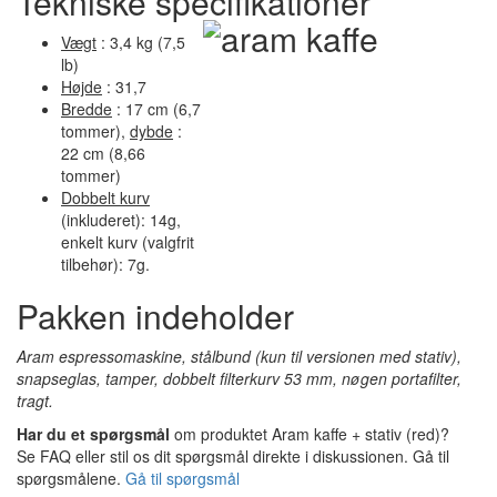
Tekniske specifikationer
Vægt
: 3,4 kg (7,5
lb)
Højde
: 31,7
Bredde
: 17 cm (6,7
tommer),
dybde
:
22 cm (8,66
tommer)
Dobbelt kurv
(inkluderet): 14g,
enkelt kurv (valgfrit
tilbehør): 7g.
Pakken indeholder
Aram espressomaskine, stålbund (kun til versionen med stativ),
snapseglas, tamper, dobbelt filterkurv 53 mm, nøgen portafilter,
tragt.
Har du et spørgsmål
om produktet Aram kaffe + stativ (red)?
Se FAQ eller stil os dit spørgsmål direkte i diskussionen. Gå til
spørgsmålene.
Gå til spørgsmål