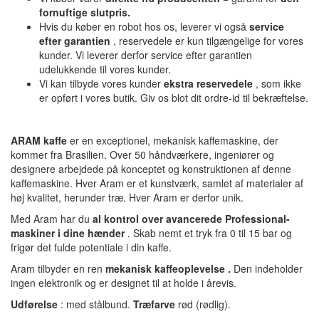
fornuftige slutpris.
Hvis du køber en robot hos os, leverer vi også
service
efter garantien
, reservedele er kun tilgængelige for vores
kunder. Vi leverer derfor service efter garantien
udelukkende til vores kunder.
Vi kan tilbyde vores kunder
ekstra reservedele
, som ikke
er opført i vores butik. Giv os blot dit ordre-id til bekræftelse.
ARAM kaffe
er en exceptionel, mekanisk kaffemaskine, der
kommer fra Brasilien. Over 50 håndværkere, ingeniører og
designere arbejdede på konceptet og konstruktionen af denne
kaffemaskine. Hver Aram er et kunstværk, samlet af materialer af
høj kvalitet, herunder træ. Hver Aram er derfor unik.
Med Aram har du
al kontrol
over avancerede Professional-
maskiner i dine hænder
. Skab nemt et tryk fra 0 til 15 bar og
frigør det fulde potentiale i din kaffe.
Aram tilbyder en ren
mekanisk kaffeoplevelse
.
Den indeholder
ingen elektronik og er designet til at holde i årevis.
Udførelse
: med stålbund.
Træfarve
rød (rødlig).