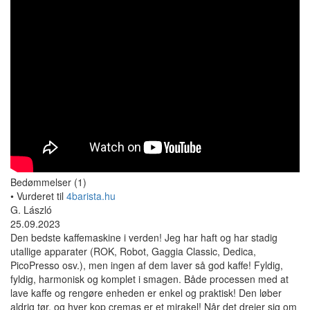
Bedømmelser (1)
• Vurderet til
4barista.hu
G. László
25.09.2023
Den bedste kaffemaskine i verden! Jeg har haft og har stadig
utallige apparater (ROK, Robot, Gaggia Classic, Dedica,
PicoPresso osv.), men ingen af dem laver så god kaffe! Fyldig,
fyldig, harmonisk og komplet i smagen. Både processen med at
lave kaffe og rengøre enheden er enkel og praktisk! Den løber
aldrig tør, og hver kop cremas er et mirakel! Når det drejer sig om