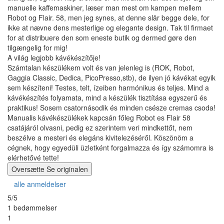
manuelle kaffemaskiner, læser man mest om kampen mellem
Robot og Flair. 58, men jeg synes, at denne slår begge dele, for
ikke at nævne dens mesterlige og elegante design. Tak til firmaet
for at distribuere den som eneste butik og dermed gøre den
tilgængelig for mig!
A világ legjobb kávékészítője!
Számtalan készülékem volt és van jelenleg is (ROK, Robot,
Gaggia Classic, Dedica, PicoPresso,stb), de ilyen jó kávékat egyik
sem készíteni! Testes, telt, ízeiben harmónikus és teljes. Mind a
kávékészítés folyamata, mind a készülék tisztítása egyszerű és
praktikus! Sosem csatornásodik és minden csésze cremas csoda!
Manualis kávékészülékek kapcsán főleg Robot es Flair 58
csatájáról olvasni, pedig ez szerintem veri mindkettőt, nem
beszélve a mesteri és elegáns kivitelezéséről. Köszönöm a
cégnek, hogy egyedüli üzletként forgalmazza és így számomra is
elérhetővé tette!
Oversætte
Se originalen
alle anmeldelser
5/5
1 bedømmelser
1