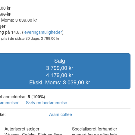
,00 kr
,00 kr
. Moms: 3 039,00 kr
ger
ing på 14.8.
(
leveringsmuligheder
)
 pris i de sidste 30 dage: 3 799,00 kr
Salg
3 799,00 kr
4 179,00 kr
Ekskl. Moms: 3 039,00 kr
t anmeldelse:
5
(
100%
)
dømmelser
Skriv en bedømmelse
ke:
Aram coffee
Autoriseret sælger
Specialiseret forhandler
Wacaco, Cafelat, Flair og flere
support før og efter køb