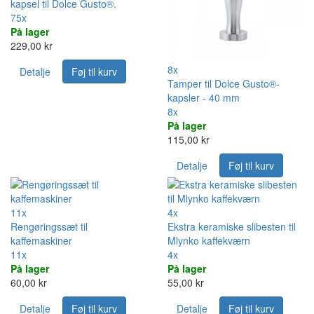
kapsel til Dolce Gusto®.
75x
På lager
229,00 kr
8x
Detalje
Føj til kurv
Tamper til Dolce Gusto®-
kapsler - 40 mm
8x
På lager
115,00 kr
Detalje
Føj til kurv
11x
4x
Rengøringssæt til
Ekstra keramiske slibesten til
kaffemaskiner
Mlynko kaffekværn
11x
4x
På lager
På lager
60,00 kr
55,00 kr
Detalje
Føj til kurv
Detalje
Føj til kurv