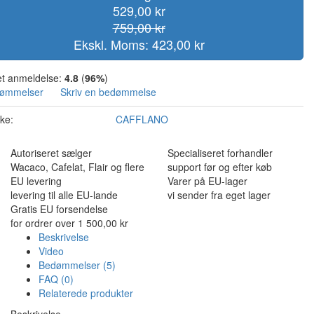
529,00 kr
759,00 kr
Ekskl. Moms: 423,00 kr
t anmeldelse:
4.8
(
96%
)
dømmelser
Skriv en bedømmelse
ke:
CAFFLANO
Autoriseret sælger
Specialiseret forhandler
Wacaco, Cafelat, Flair og flere
support før og efter køb
EU levering
Varer på EU-lager
levering til alle EU-lande
vi sender fra eget lager
Gratis EU forsendelse
for ordrer over 1 500,00 kr
Beskrivelse
Video
Bedømmelser (5)
FAQ (0)
Relaterede produkter