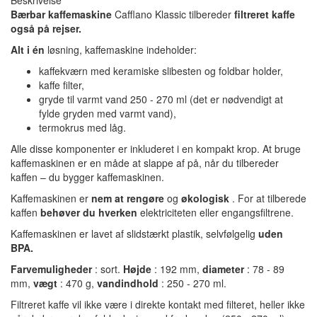
Beskrivelse
Bærbar kaffemaskine
Cafflano Klassic tilbereder
filtreret kaffe
også på rejser.
Alt i én
løsning, kaffemaskine indeholder:
kaffekværn med keramiske slibesten og foldbar holder,
kaffe filter,
gryde til varmt vand 250 - 270 ml (det er nødvendigt at
fylde gryden med varmt vand),
termokrus med låg.
Alle disse komponenter er inkluderet i en kompakt krop. At bruge
kaffemaskinen er en måde at slappe af på, når du tilbereder
kaffen – du bygger kaffemaskinen.
Kaffemaskinen er
nem at rengøre
og
økologisk
. For at tilberede
kaffen
behøver du hverken
elektriciteten eller engangsfiltrene.
Kaffemaskinen er lavet af slidstærkt plastik, selvfølgelig
uden
BPA.
Farvemuligheder
: sort.
Højde
: 192 mm,
diameter
: 78 - 89
mm,
vægt
: 470 g,
vandindhold
: 250 - 270 ml.
Filtreret kaffe vil ikke være i direkte kontakt med filteret, heller ikke