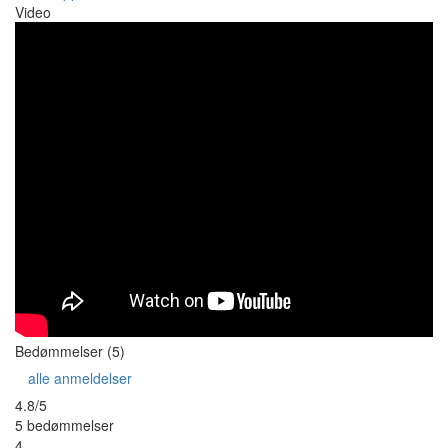
Video
Bedømmelser (5)
alle anmeldelser
4.8/5
5 bedømmelser
4