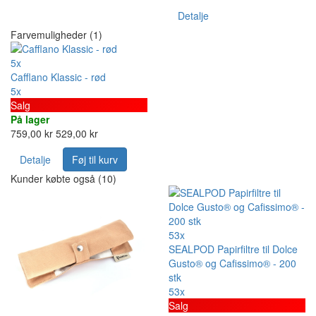
Detalje
Farvemuligheder (1)
5x
Cafflano Klassic - rød
5x
Salg
På lager
759,00 kr
529,00 kr
Detalje
Føj til kurv
Kunder købte også (10)
53x
SEALPOD Papirfiltre til Dolce
Gusto® og Cafissimo® - 200
stk
53x
Salg