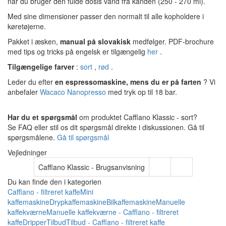
når du bruger den fulde dosis vand fra kanden (250 - 270 ml).
Med sine dimensioner passer den normalt til alle kopholdere i
køretøjerne.
Pakket i æsken,
manual på
slovakisk
medfølger. PDF-brochure
med tips og tricks på engelsk er tilgængelig
her
.
Tilgængelige farver
:
sort
,
rød
.
Leder du efter
en espressomaskine, mens du er på farten
? Vi
anbefaler
Wacaco Nanopresso
med tryk op til 18 bar.
Har du et spørgsmål
om produktet Cafflano Klassic - sort?
Se FAQ eller stil os dit spørgsmål direkte i diskussionen. Gå til
spørgsmålene.
Gå til spørgsmål
Vejledninger
Cafflano Klassic - Brugsanvisning
Du kan finde den i kategorien
Cafflano - filtreret kaffe
Mini
kaffemaskine
Drypkaffemaskine
Bilkaffemaskine
Manuelle
kaffekværne
Manuelle kaffekværne - Cafflano - filtreret
kaffe
Dripper
Tilbud
Tilbud - Cafflano - filtreret kaffe