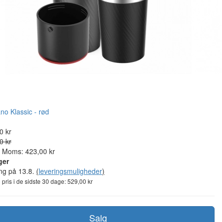
0 kr
0 kr
. Moms: 423,00 kr
ger
ing på 13.8.
(
leveringsmuligheder
)
 pris i de sidste 30 dage: 529,00 kr
Salg