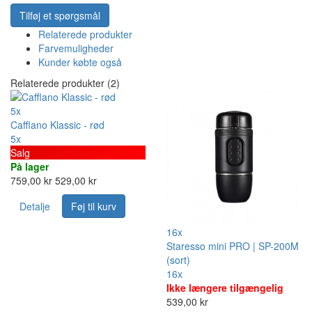
Tilføj et spørgsmål
Relaterede produkter
Farvemuligheder
Kunder købte også
Relaterede produkter (2)
5x
Cafflano Klassic - rød
5x
Salg
På lager
759,00 kr
529,00 kr
Detalje
Føj til kurv
16x
Staresso mini PRO | SP-200M
(sort)
16x
Ikke længere tilgængelig
539,00 kr