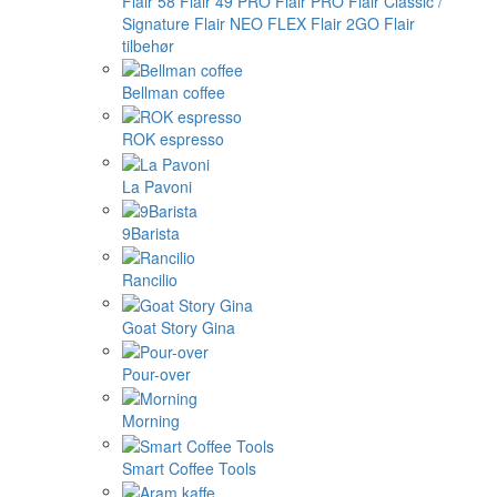
Flair 58
Flair 49 PRO
Flair PRO
Flair Classic /
Signature
Flair NEO FLEX
Flair 2GO
Flair
tilbehør
Bellman coffee
ROK espresso
La Pavoni
9Barista
Rancilio
Goat Story Gina
Pour-over
Morning
Smart Coffee Tools