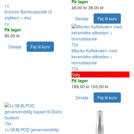
På lager
1x
45,00 kr
38,00 kr
Ecotree Bambusbestik (5
stykker) + etui
Detalje
Føj til kurv
1x
På lager
85,00 kr
72x
Detalje
Føj til kurv
Mlynko Kaffekværn med
keramiske slibesten +
bomuldspose
72x
Salg
På lager
189,00 kr
155,00 kr
Detalje
Føj til kurv
75x
1x SEALPOD genanvendelig