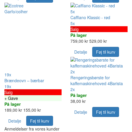
5x
Cafflano Klassic - rød
5x
Salg
På lager
759,00 kr
529,00 kr
Detalje
Føj til kurv
2x
19x
Rengøringsbørste for
Brændeovn – bærbar
kaffemaskinehoved 4Barista
19x
2x
Salg
På lager
+ Gave
38,00 kr
På lager
189,00 kr
155,00 kr
Detalje
Føj til kurv
Detalje
Føj til kurv
Anmeldelser fra vores kunder