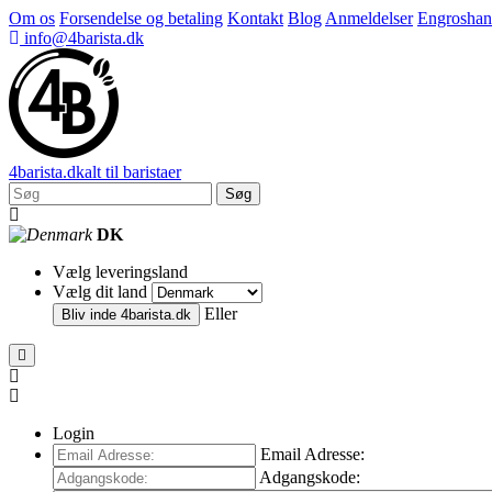
Om os
Forsendelse og betaling
Kontakt
Blog
Anmeldelser
Engroshan
info@4barista.dk
4
barista
.dk
alt til baristaer
Søg
DK
Vælg leveringsland
Vælg dit land
Eller
Bliv inde
4barista.dk
Login
Email Adresse:
Adgangskode: