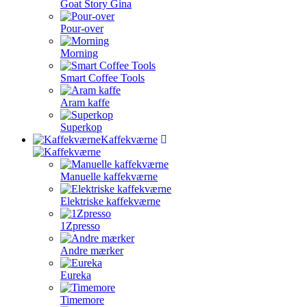
Goat Story Gina
Pour-over
Morning
Smart Coffee Tools
Aram kaffe
Superkop
Kaffekværne
Manuelle kaffekværne
Elektriske kaffekværne
1Zpresso
Andre mærker
Eureka
Timemore