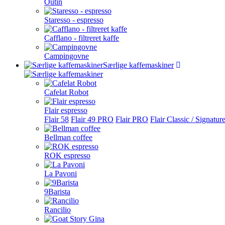
Outin
Staresso - espresso
Cafflano - filtreret kaffe
Campingovne
Særlige kaffemaskiner
Cafelat Robot
Flair espresso
Flair 58
Flair 49 PRO
Flair PRO
Flair Classic / Signatur
Bellman coffee
ROK espresso
La Pavoni
9Barista
Rancilio