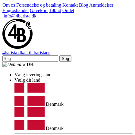
Om os
Forsendelse og betaling
Kontakt
Blog
Anmeldelser
Engroshandel
Gavekort
Tilbud
Outlet
info@4barista.dk
4
barista
.dk
alt til baristaer
Søg
DK
Vælg leveringsland
Vælg dit land
Denmark
Denmark