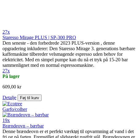
27x
Staresso Mirage PLUS | SP-300 PRO
Den seneste - den forbedrede 2023 PLUS-version , denne
opgradering inkluderer: Den Staresso Mirage 3. generations bærbare
kaffemaskine tilbereder velsmagende espresso uden behov for
elektricitet. Med en simpel pumpe kan du nå et tryk på 15-20 bar
sammenlignet med en normal espressomaskine.
27x
På lager
609,00 kr
Detalje
Føj til kurv
19x
Brændeovn – bærbar
Denne brændeovn er et perfekt værktøj til opvarmning af vand i det
fri og på farten. Fremstillet af slidstærkt rustfrit stål. Brændeovnen er