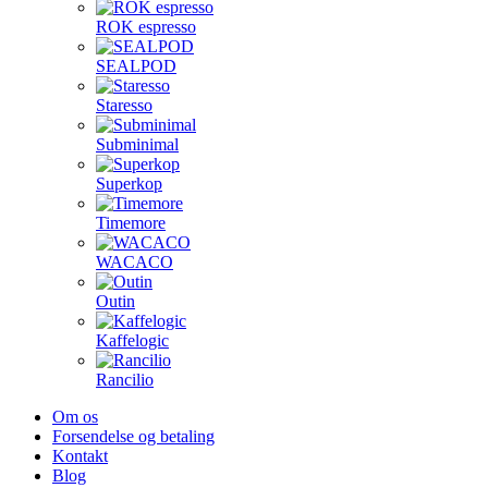
ROK espresso
SEALPOD
Staresso
Subminimal
Superkop
Timemore
WACACO
Outin
Kaffelogic
Rancilio
Om os
Forsendelse og betaling
Kontakt
Blog