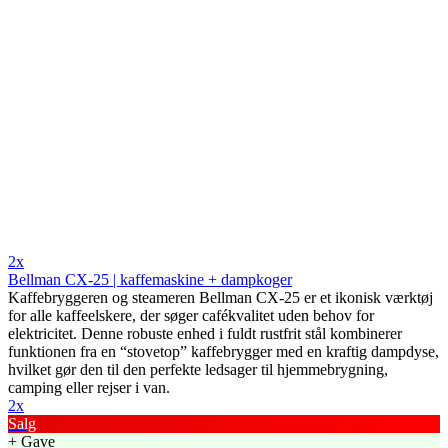
2x
Bellman CX-25 | kaffemaskine + dampkoger
Kaffebryggeren og steameren Bellman CX-25 er et ikonisk værktøj
for alle kaffeelskere, der søger cafékvalitet uden behov for
elektricitet. Denne robuste enhed i fuldt rustfrit stål kombinerer
funktionen fra en “stovetop” kaffebrygger med en kraftig dampdyse,
hvilket gør den til den perfekte ledsager til hjemmebrygning,
camping eller rejser i van.
2x
Salg
+ Gave