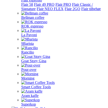
Flair espresso
Flair 58
Flair 49 PRO
Flair PRO
Flair Classic /
Signature
Flair NEO FLEX
Flair 2GO
Flair tilbehør
Bellman coffee
ROK espresso
La Pavoni
9Barista
Rancilio
Goat Story Gina
Pour-over
Morning
Smart Coffee Tools
Aram kaffe
Superkop