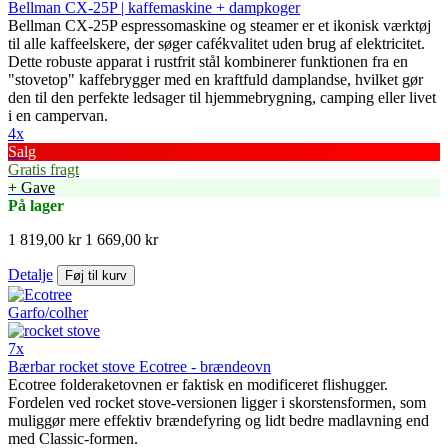
Bellman CX-25P | kaffemaskine + dampkoger
Bellman CX-25P espressomaskine og steamer er et ikonisk værktøj
til alle kaffeelskere, der søger cafékvalitet uden brug af elektricitet.
Dette robuste apparat i rustfrit stål kombinerer funktionen fra en
"stovetop" kaffebrygger med en kraftfuld damplandse, hvilket gør
den til den perfekte ledsager til hjemmebrygning, camping eller livet
i en campervan.
4x
Salg
Gratis fragt
+ Gave
På lager
1 819,00 kr
1 669,00 kr
Detalje
Føj til kurv
7x
Bærbar rocket stove Ecotree - brændeovn
Ecotree folderaketovnen er faktisk en modificeret flishugger.
Fordelen ved rocket stove-versionen ligger i skorstensformen, som
muliggør mere effektiv brændefyring og lidt bedre madlavning end
med Classic-formen.