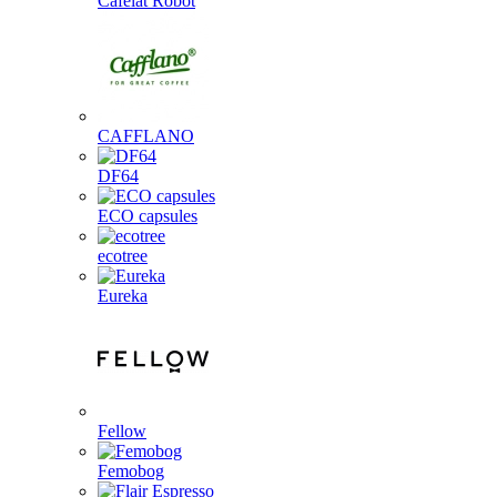
Cafelat Robot
CAFFLANO
DF64
ECO capsules
ecotree
Eureka
Fellow
Femobog