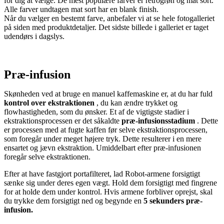
for dig at vælge. De mest populære farver er retrogrøn og mat sort.
Alle farver undtagen mat sort har en blank finish.
Når du vælger en bestemt farve, anbefaler vi at se hele fotogalleriet
på siden med produktdetaljer. Det sidste billede i galleriet er taget
udendørs i dagslys.
Præ-infusion
Skønheden ved at bruge en manuel kaffemaskine er, at du har fuld
kontrol over ekstraktionen
, du kan ændre trykket og
flowhastigheden, som du ønsker. Et af de vigtigste stadier i
ekstraktionsprocessen er det såkaldte
præ-infusionsstadium
. Dette
er processen med at fugte kaffen før selve ekstraktionsprocessen,
som foregår under meget højere tryk. Dette resulterer i en mere
ensartet og jævn ekstraktion. Umiddelbart efter præ-infusionen
foregår selve ekstraktionen.
Efter at have fastgjort portafilteret, lad Robot-armene forsigtigt
sænke sig under deres egen vægt. Hold dem forsigtigt med fingrene
for at holde dem under kontrol. Hvis armene forbliver oprejst, skal
du trykke dem forsigtigt ned og begynde en
5 sekunders præ-
infusion.