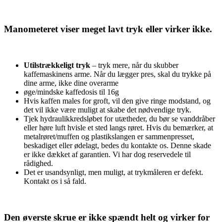
Manometeret viser meget lavt tryk eller virker ikke.
Utilstrækkeligt tryk
– tryk mere, når du skubber
kaffemaskinens arme. Når du lægger pres, skal du trykke på
dine arme, ikke dine overarme
øge/mindske kaffedosis til 16g
Hvis kaffen males for groft, vil den give ringe modstand, og
det vil ikke være muligt at skabe det nødvendige tryk.
Tjek hydraulikkredsløbet for utætheder, du bør se vanddråber
eller høre luft hvisle et sted langs røret. Hvis du bemærker, at
metalrøret/muffen og plastikslangen er sammenpresset,
beskadiget eller ødelagt, bedes du kontakte os. Denne skade
er ikke dækket af garantien. Vi har dog reservedele til
rådighed.
Det er usandsynligt, men muligt, at trykmåleren er defekt.
Kontakt os i så fald.
Den øverste skrue er ikke spændt helt og virker for