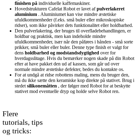
finishen på
individuelle kaffemaskiner.
Hovedstrukturen Cafelat Robot er lavet af
pulverlakeret
aluminium
. Aluminiumet kan vise mindre æstetiske
ufuldkommenheder (f.eks. små buler eller mikroskopiske
ridser), som ikke påvirker dets funktionalitet eller holdbarhed.
Den pulverlakering, der bruges til overfladebehandlingen, er
holdbar og praktisk, men kan indeholde mindre
ufuldkommenheder, især når den påføres i hånden - små sorte
prikker, små buler eller buler. Denne type finish er valgt for
dens
holdbarhed og modstandsdygtighed
over for
hverdagsslitage. Hvis du bemærker nogen skade på din Robot
efter at have pakket den ud af kassen, som går ud over
normale mindre æstetiske defekter, bedes du kontakte os.
For at undgå at ridse robottens maling, mens du bruger den,
må du ikke sætte den keramiske kop direkte på stativet. Brug i
stedet
silikonemåtten
, der følger med Robot for at beskytte
stativet mod eventuelle dryp og holde selve Robot ren.
Flere
tutorials, tips
og tricks: