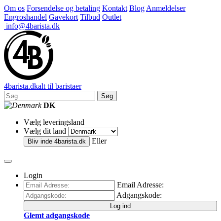
Om os
Forsendelse og betaling
Kontakt
Blog
Anmeldelser
Engroshandel
Gavekort
Tilbud
Outlet
info@4barista.dk
4
barista
.dk
alt til baristaer
Søg
DK
Vælg leveringsland
Vælg dit land
Eller
Bliv inde
4barista.dk
Login
Email Adresse:
Adgangskode:
Log ind
Glemt adgangskode