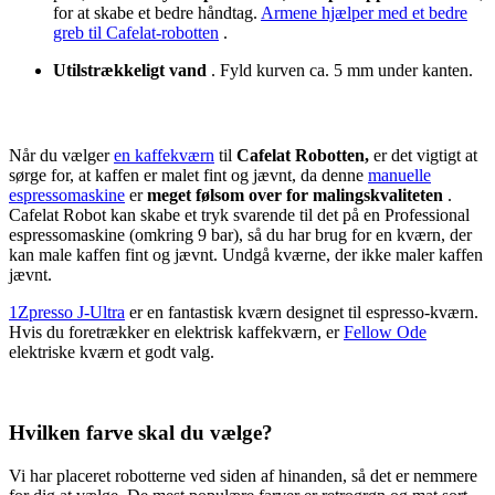
for at skabe et bedre håndtag.
Armene hjælper med et bedre
greb til Cafelat-robotten
.
Utilstrækkeligt vand
. Fyld kurven ca. 5 mm under kanten.
Når du vælger
en kaffekværn
til
Cafelat Robotten,
er det vigtigt at
sørge for, at kaffen er malet fint og jævnt, da denne
manuelle
espressomaskine
er
meget følsom over for malingskvaliteten
.
Cafelat Robot kan skabe et tryk svarende til det på en Professional
espressomaskine (omkring 9 bar), så du har brug for en kværn, der
kan male kaffen fint og jævnt. Undgå kværne, der ikke maler kaffen
jævnt.
1Zpresso J-Ultra
er en fantastisk kværn designet til espresso-kværn.
Hvis du foretrækker en elektrisk kaffekværn, er
Fellow Ode
elektriske kværn et godt valg.
Hvilken farve skal du vælge?
Vi har placeret robotterne ved siden af hinanden, så det er nemmere