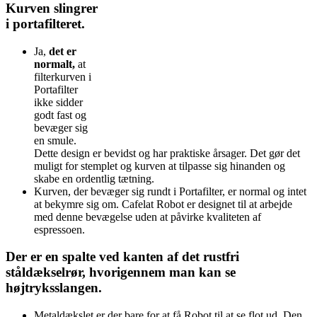
Kurven slingrer
i portafilteret.
Ja,
det er
normalt,
at
filterkurven i
Portafilter
ikke sidder
godt fast og
bevæger sig
en smule.
Dette design er bevidst og har praktiske årsager. Det gør det
muligt for stemplet og kurven at tilpasse sig hinanden og
skabe en ordentlig tætning.
Kurven, der bevæger sig rundt i Portafilter, er normal og intet
at bekymre sig om. Cafelat Robot er designet til at arbejde
med denne bevægelse uden at påvirke kvaliteten af
espressoen.
Der er en spalte ved kanten af det rustfri
ståldækselrør, hvorigennem man kan se
højtryksslangen.
Metaldækslet er der bare for at få Robot til at se flot ud. Den