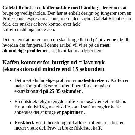
Cafelat Robot
er en
kaffemaskine med håndtag
, der er nem at
bruge og vedligeholde. Den har et enkelt design og fungerer som en
Professional espressomaskine, men uden strøm. Cafelat Robot er for
folk, der ønsker at have kontrol over hele
kaffefremstillingsprocessen.
Det er nemt at bruge, men du skal bruge lidt tid på at vænne dig til,
hvordan det fungerer. I denne artikel vil vi se på de
mest
almindelige problemer
, og hvordan man løser dem.
Kaffen kommer for hurtigt ud = lavt tryk
(ekstraktionstid mindre end 15 sekunder).
Det mest almindelige problem er
malestørrelsen
. Kaffen er
malet for groft. Kværn kaffen finere for at opnå en
ekstraktionstid
på 25-35 sekunder
.
En utilstrækkelig mængde kaffe kan også være et problem.
Brug mindst 15 g malet kaffe, og til små mængder kaffe
anbefales det at bruge
et papirfilter
.
Friskhed.
Ved tilberedning af kaffe er kaffens friskhed en
meget vigtig del. Prøv at bruge friskristet kaffe.