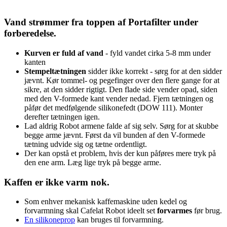
Vand strømmer fra toppen af Portafilter under
forberedelse.
Kurven er fuld af vand
- fyld vandet cirka 5-8 mm under
kanten
Stempeltætningen
sidder ikke korrekt - sørg for at den sidder
jævnt. Kør tommel- og pegefinger over den flere gange for at
sikre, at den sidder rigtigt. Den flade side vender opad, siden
med den V-formede kant vender nedad. Fjern tætningen og
påfør det medfølgende silikonefedt (DOW 111). Monter
derefter tætningen igen.
Lad aldrig Robot armene falde af sig selv. Sørg for at skubbe
begge arme jævnt. Først da vil bunden af den V-formede
tætning udvide sig og tætne ordentligt.
Der kan opstå et problem, hvis der kun påføres mere tryk på
den ene arm. Læg lige tryk på begge arme.
Kaffen er ikke varm nok.
Som enhver mekanisk kaffemaskine uden kedel og
forvarmning skal Cafelat Robot ideelt set
forvarmes
før brug.
En silikoneprop
kan bruges til forvarmning.