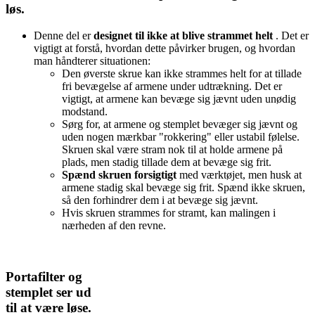
løs.
Denne del er
designet til ikke at blive strammet helt
. Det er
vigtigt at forstå, hvordan dette påvirker brugen, og hvordan
man håndterer situationen:
Den øverste skrue kan ikke strammes helt for at tillade
fri bevægelse af armene under udtrækning. Det er
vigtigt, at armene kan bevæge sig jævnt uden unødig
modstand.
Sørg for, at armene og stemplet bevæger sig jævnt og
uden nogen mærkbar "rokkering" eller ustabil følelse.
Skruen skal være stram nok til at holde armene på
plads, men stadig tillade dem at bevæge sig frit.
Spænd skruen forsigtigt
med værktøjet, men husk at
armene stadig skal bevæge sig frit. Spænd ikke skruen,
så den forhindrer dem i at bevæge sig jævnt.
Hvis skruen strammes for stramt, kan malingen i
nærheden af den revne.
Portafilter og
stemplet ser ud
til at være løse.