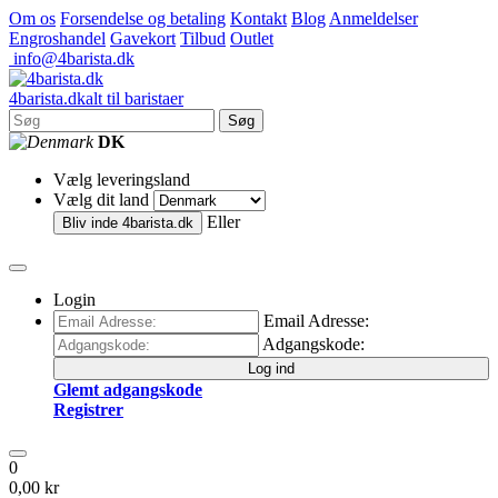
Om os
Forsendelse og betaling
Kontakt
Blog
Anmeldelser
Engroshandel
Gavekort
Tilbud
Outlet
info@4barista.dk
4
barista
.dk
alt til baristaer
Søg
DK
Vælg leveringsland
Vælg dit land
Eller
Bliv inde
4barista.dk
Login
Email Adresse:
Adgangskode:
Log ind
Glemt adgangskode
Registrer
0
0,00 kr