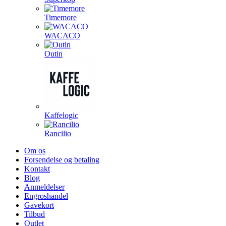
Timemore
WACACO
Outin
Kaffelogic
Rancilio
Om os
Forsendelse og betaling
Kontakt
Blog
Anmeldelser
Engroshandel
Gavekort
Tilbud
Outlet