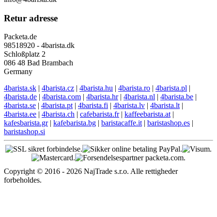
Retur adresse
Packeta.de
98518920 - 4barista.dk
Schloßplatz 2
086 48 Bad Brambach
Germany
4barista.sk
|
4barista.cz
|
4barista.hu
|
4barista.ro
|
4barista.pl
|
4barista.de
|
4barista.com
|
4barista.hr
|
4barista.nl
|
4barista.be
|
4barista.se
|
4barista.pt
|
4barista.fi
|
4barista.lv
|
4barista.lt
|
4barista.ee
|
4barista.ch
|
cafebarista.fr
|
kaffeebarista.at
|
kafesbarista.gr
|
kafebarista.bg
|
baristacaffe.it
|
baristashop.es
|
baristashop.si
Copyright © 2016 - 2026 NajTrade s.r.o. Alle rettigheder
forbeholdes.