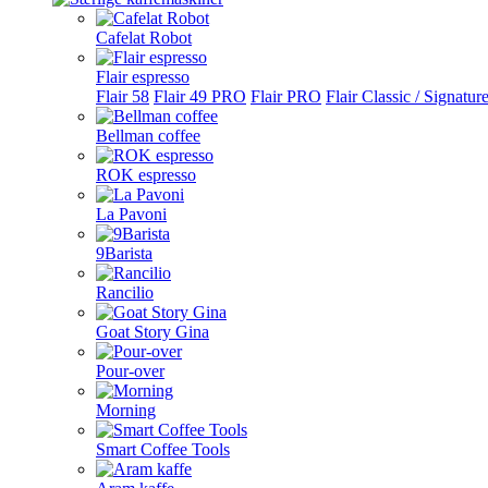
Cafelat Robot
Flair espresso
Flair 58
Flair 49 PRO
Flair PRO
Flair Classic / Signatur
Bellman coffee
ROK espresso
La Pavoni
9Barista
Rancilio
Goat Story Gina
Pour-over
Morning
Smart Coffee Tools