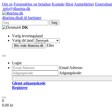
Om os
Forsendelse og betaling
Kontakt
Blog
Anmeldelser
Engroshan
info@4barista.dk
4
barista
.dk
alt til baristaer
Søg
DK
Vælg leveringsland
Vælg dit land
Eller
Bliv inde
4barista.dk
Login
Email Adresse:
Adgangskode:
Glemt adgangskode
Registrer
0
0,00 kr