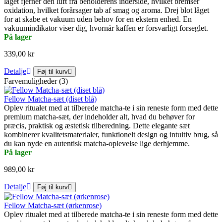
låget fjerner den luft fra beholderens inderside, hvilket bremser
oxidation, hvilket forårsager tab af smag og aroma. Drej blot låget
for at skabe et vakuum uden behov for en ekstern enhed. En
vakuumindikator viser dig, hvornår kaffen er forsvarligt forseglet.
På lager
339,00 kr
Detalje
Føj til kurv
Farvemuligheder (3)
Fellow Matcha-sæt (diset blå)
Oplev ritualet med at tilberede matcha-te i sin reneste form med dette
premium matcha-sæt, der indeholder alt, hvad du behøver for
præcis, praktisk og æstetisk tilberedning. Dette elegante sæt
kombinerer kvalitetsmaterialer, funktionelt design og intuitiv brug, så
du kan nyde en autentisk matcha-oplevelse lige derhjemme.
På lager
989,00 kr
Detalje
Føj til kurv
Fellow Matcha-sæt (ørkenrose)
Oplev ritualet med at tilberede matcha-te i sin reneste form med dette