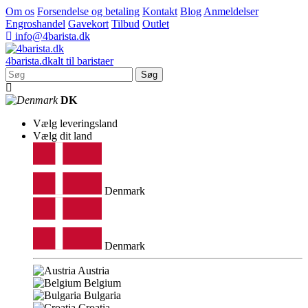
Om os
Forsendelse og betaling
Kontakt
Blog
Anmeldelser
Engroshandel
Gavekort
Tilbud
Outlet
info@4barista.dk
4
barista
.dk
alt til baristaer
Søg
DK
Vælg leveringsland
Vælg dit land
Denmark
Denmark
Austria
Belgium
Bulgaria
Croatia