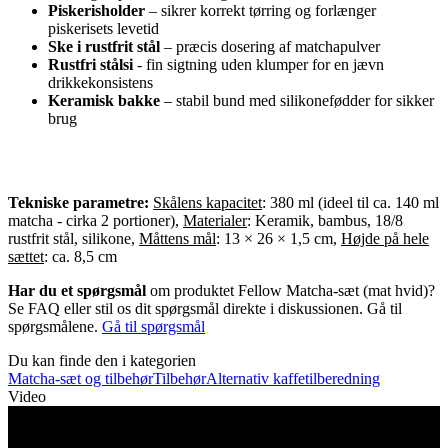
Piskerisholder
– sikrer korrekt tørring og forlænger
piskerisets levetid
Ske i rustfrit stål
– præcis dosering af matchapulver
Rustfri stålsi
- fin sigtning uden klumper for en jævn
drikkekonsistens
Keramisk bakke
– stabil bund med silikonefødder for sikker
brug
Tekniske parametre:
Skålens kapacitet
: 380 ml (ideel til ca. 140 ml
matcha - cirka 2 portioner),
Materialer
:
Keramik, bambus, 18/8
rustfrit stål, silikone,
Måttens mål
: 13 × 26 × 1,5 cm,
Højde på hele
sættet
:
ca. 8,5 cm
Har du et spørgsmål
om produktet Fellow Matcha-sæt (mat hvid)?
Se FAQ eller stil os dit spørgsmål direkte i diskussionen. Gå til
spørgsmålene.
Gå til spørgsmål
Du kan finde den i kategorien
Matcha-sæt og tilbehør
Tilbehør
Alternativ kaffetilberedning
Video