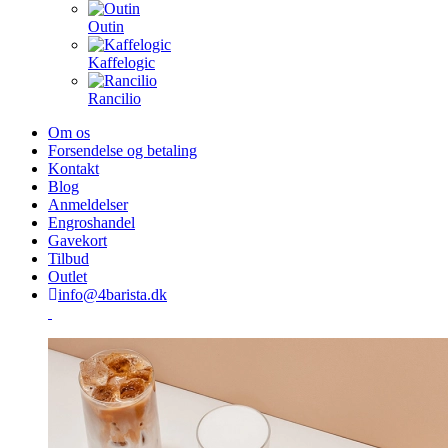
Outin
Kaffelogic
Rancilio
Om os
Forsendelse og betaling
Kontakt
Blog
Anmeldelser
Engroshandel
Gavekort
Tilbud
Outlet
info@4barista.dk