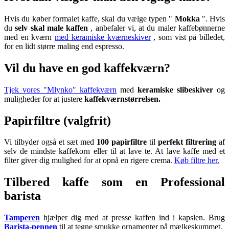
Hvis du køber formalet kaffe, skal du vælge typen "
Mokka
". Hvis
du
selv skal male kaffen
, anbefaler vi, at du maler kaffebønnerne
med en kværn
med keramiske kværneskiver
, som vist på billedet,
for en lidt større maling end espresso.
Vil du have en god kaffekværn?
Tjek vores "Mlynko" kaffekværn
med
keramiske slibeskiver
og
muligheder for at justere
kaffekværnstørrelsen.
Papirfiltre (valgfrit)
Vi tilbyder også et sæt med
100 papirfiltre
til
perfekt filtrering
af
selv de mindste kaffekorn eller til at lave te. At lave kaffe med et
filter giver dig mulighed for at opnå en rigere crema.
Køb filtre her.
Tilbered kaffe som en Professional
barista
Tamperen
hjælper dig med at presse kaffen ind i kapslen. Brug
Barista-pennen
til at tegne smukke ornamenter på mælkeskummet.