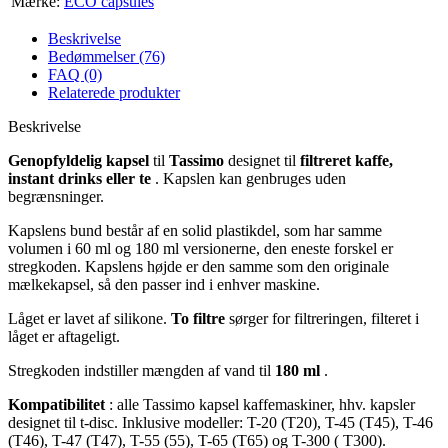
Mærke:
ECO capsules
Beskrivelse
Bedømmelser (76)
FAQ (0)
Relaterede produkter
Beskrivelse
Genopfyldelig kapsel
til
Tassimo
designet til
filtreret kaffe,
instant drinks eller te
. Kapslen kan genbruges uden
begrænsninger.
Kapslens bund består af en solid plastikdel, som har samme
volumen i 60 ml og 180 ml versionerne, den eneste forskel er
stregkoden. Kapslens højde er den samme som den originale
mælkekapsel, så den passer ind i enhver maskine.
Låget er lavet af silikone.
To filtre
sørger for filtreringen, filteret i
låget er aftageligt.
Stregkoden indstiller mængden af vand til
180 ml
.
Kompatibilitet
: alle Tassimo kapsel kaffemaskiner, hhv. kapsler
designet til t-disc. Inklusive modeller: T-20 (T20), T-45 (T45), T-46
(T46), T-47 (T47), T-55 (55), T-65 (T65) og T-300 ( T300).