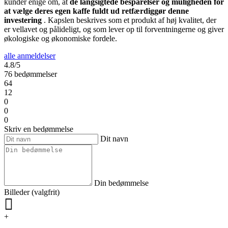
kunder enige om, at
de langsigtede besparelser og muligheden for
at vælge deres egen kaffe fuldt ud retfærdiggør denne
investering
. Kapslen beskrives som et produkt af høj kvalitet, der
er vellavet og pålideligt, og som lever op til forventningerne og giver
økologiske og økonomiske fordele.
alle anmeldelser
4.8/5
76 bedømmelser
64
12
0
0
0
Skriv en bedømmelse
Dit navn
Din bedømmelse
Billeder (valgfrit)
+