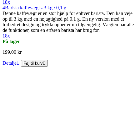
18x
4Barista kaffevægt - 3 kg / 0,1 g
Denne kaffevægt er en stor hjælp for enhver barista. Den kan veje
op til 3 kg med en nøjagtighed på 0,1 g. En ny version med et
forbedret design og trykknapper er nu tilgængelig. Vægten har alle
de funktioner, som en erfaren barista har brug for.
18x
På lager
199,00 kr
Detalje
Føj til kurv