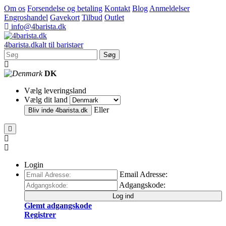
Om os
Forsendelse og betaling
Kontakt
Blog
Anmeldelser
Engroshandel
Gavekort
Tilbud
Outlet
info@4barista.dk
4
barista
.dk
alt til baristaer
Søg
DK
Vælg leveringsland
Vælg dit land
Eller
Bliv inde
4barista.dk
Login
Email Adresse:
Adgangskode:
Log ind
Glemt adgangskode
Registrer