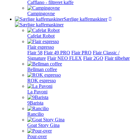
Cafflano - filtreret kaffe
Campingovne
Særlige kaffemaskiner
Cafelat Robot
Flair espresso
Flair 58
Flair 49 PRO
Flair PRO
Flair Classic /
Signature
Flair NEO FLEX
Flair 2GO
Flair tilbehør
Bellman coffee
ROK espresso
La Pavoni
9Barista
Rancilio
Goat Story Gina
Pour-over