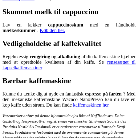
Skummet mælk til cappuccino
Lav en lækker
cappuccinoskum
med en håndholdt
mælkeskummer
.
Køb den her.
Vedligeholdelse af kaffekvalitet
Regelmæssig
rengøring
og
afkalkning
af din kaffemaskine hjælper
med at opretholde kvaliteten af din kaffe. Se
rensesættet til
kapselkaffemaskiner
.
Bærbar kaffemaskine
Kunne du tænke dig at nyde en fantastisk espresso
på farten
? Med
den mekaniske kaffemaskine Wacaco NanoPresso kan du lave en
kop kaffe uden strøm. Du kan finde
kaffemaskinen her.
Varemærker anført på denne hjemmeside ejes ikke af NajTrade sro. Dolce
Gusto® og Nespresso® er registrerede varemærker tilhørende Societé des
Produits Nestlé SA Tassimo® er et registreret varemærke tilhørende Kraft
Foods. Produkterne forbundet med de ovennævnte varemærker på denne
hjemmeside er ikke originale produkter fra de ovennævnte virksomheder.