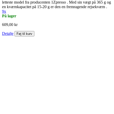
letteste model fra producenten 1Zpresso . Med sin vægt på 365 g og
en kværnkapacitet på 15-20 g er den en fremragende rejsekværn .
9x
På lager
609,00 kr
Detalje
Føj til kurv