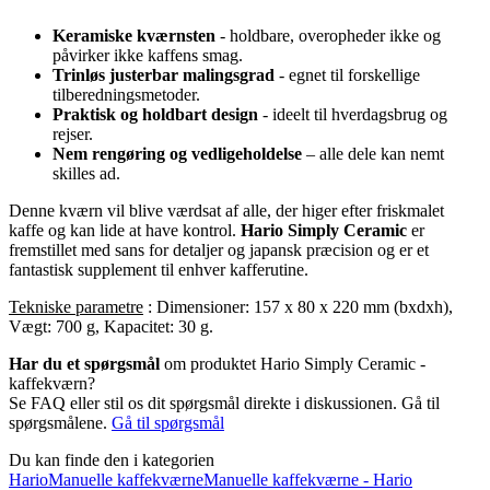
Keramiske kværnsten
- holdbare, overopheder ikke og
påvirker ikke kaffens smag.
Trinløs justerbar malingsgrad
- egnet til forskellige
tilberedningsmetoder.
Praktisk og holdbart design
- ideelt til hverdagsbrug og
rejser.
Nem rengøring og vedligeholdelse
– alle dele kan nemt
skilles ad.
Denne kværn vil blive værdsat af alle, der higer efter friskmalet
kaffe og kan lide at have kontrol.
Hario Simply Ceramic
er
fremstillet med sans for detaljer og japansk præcision og er et
fantastisk supplement til enhver kafferutine.
Tekniske parametre
: Dimensioner: 157 x 80 x 220 mm (bxdxh),
Vægt: 700 g, Kapacitet: 30 g.
Har du et spørgsmål
om produktet Hario Simply Ceramic -
kaffekværn?
Se FAQ eller stil os dit spørgsmål direkte i diskussionen. Gå til
spørgsmålene.
Gå til spørgsmål
Du kan finde den i kategorien
Hario
Manuelle kaffekværne
Manuelle kaffekværne - Hario