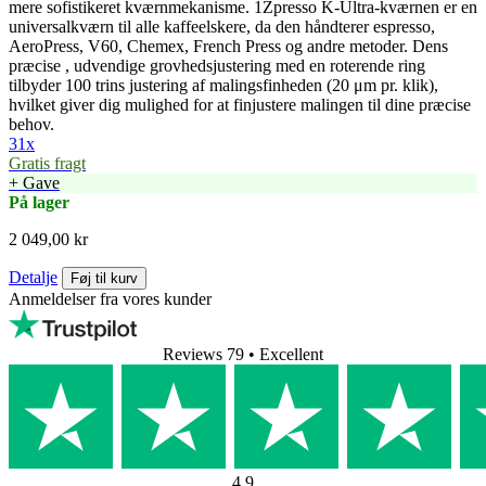
mere sofistikeret kværnmekanisme. 1Zpresso K-Ultra-kværnen er en
universalkværn til alle kaffeelskere, da den håndterer espresso,
AeroPress, V60, Chemex, French Press og andre metoder. Dens
præcise , udvendige grovhedsjustering med en roterende ring
tilbyder 100 trins justering af malingsfinheden (20 μm pr. klik),
hvilket giver dig mulighed for at finjustere malingen til dine præcise
behov.
31x
Gratis fragt
+ Gave
På lager
2 049,00 kr
Detalje
Føj til kurv
Anmeldelser fra vores kunder
Reviews 79
• Excellent
4.9