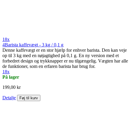
18x
4Barista kaffevægt - 3 kg / 0,1 g
Denne kaffevægt er en stor hjælp for enhver barista. Den kan veje
op til 3 kg med en nøjagtighed på 0,1 g. En ny version med et
forbedret design og trykknapper er nu tilgængelig. Vægten har alle
de funktioner, som en erfaren barista har brug for.
18x
På lager
199,00 kr
Detalje
Føj til kurv