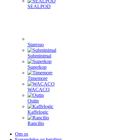
SEALPOD
Staresso
Subminimal
Superkop
Timemore
WACACO
Outin
Kaffelogic
Rancilio
Om os
Forsendelse og betaling